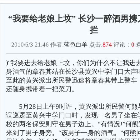
“我要给老娘上坟” 长沙一醉酒男
拦
2010/6/3 21:46 作者:
蓝色白羊
点击:
874
评论：
0
条
)“我要进去给老娘上坟，你们为什么不让我进
身酒气的章春其站在长沙县黄兴中学门口大声
至此的黄兴派出所民警迅速将章春其带上警车
还随身携带着一把菜刀。
5月28日上午9时许，黄兴派出所民警何熊
谊巡逻至黄兴中学门口时，发现一名男子坐在
校的两名保安则守在男子边上。“有情况!”何
来到了男子身旁。“该男子一身的酒气。”何熊