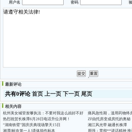
用户名
密码
验
最新评论
共有0评论
首页
上一页
下一页
尾页
相关内容
杭州美女城管发嗲执法：不要对我这么凶好不好
痛风急性期，滥用药物终
热烈祝贺长株潭6月28日电话升位并网！
ZF由托房变成房托的奥秘
“湖南铁臂”国庆庆典现场擎天15日
湘江风光带 融通长株潭
湘潭[献血第一人]遗体捐作标本
周强：贯彻**讲话精神 