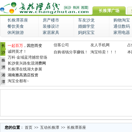
长株潭广场
长株潭茶座
房产楼市
车友沙龙
购物淘宝
餐饮美食
装修设计
婚姻学堂
通信数码
休闲旅游
家居家具
妈妈宝宝
家用电器
信客公司
友人手机网
占
长
一起百万
，因您而变
诚聘英才！
自购省钱分享赚钱！
淘宝特卖！！！
本
沙
万科·金域蓝湾撼世登场
株
长沙
黄兴路
生活消费网
洲
长株潭在线湖大参展
湘
湖南雅高酒店投资
淘宝全都有~
潭
您的位置
：
首页
>>
互动长株潭
>>
长株潭茶座