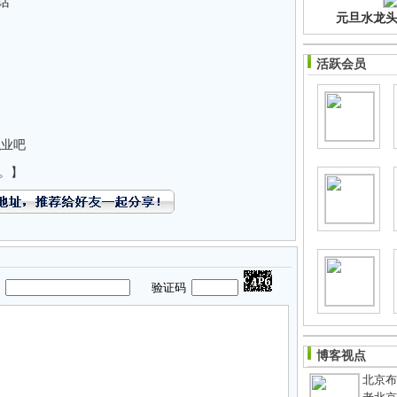
话
元旦水龙头净
活跃会员
职业吧
。】
码
验证码
博客视点
北京布鞋