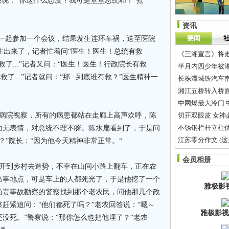
怒说：“你这什么态度？我可是堂堂总统耶！”抢
资讯
要闻
官一起参加一个会议，结果发生连环车祸，送至医院
医生出来了，记者忙着问“医生！医生！总统有救
《三湘宣言》将
救了...”记者又问：“医生！医生！行政院长有救
半月内四少年被
救了...”记者就问：“那...到底谁有救？”医生精神一
长株潭城铁汽车南站
湘江五桥转入桥面
中网爆最大冷门 
病院视察，所有的病患都站在走廊上高声欢呼，陈
切开双眼皮 女神
不锈钢栏杆立柱
面无表情，对总统不理不睬。陈水扁看到了，于是问
？”院长：“因为他今天精神非常正常。“
满江红
会员相册
长期批发 轮滑鞋
开到乡村去造势，不幸在山间小路上翻车，正在农
出事地点，可是车上的人都死光了，于是他挖了一个
雅极影
负责事故勘察的警察找到那个老农民，问他那几个政
赶紧追问：“他们都死了吗？”老农回答说：“嗯～
雅极影视
没死。”警察说：“那你怎么也把他埋了？“老农