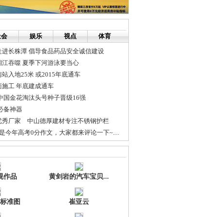
社会
娱乐
视点
体育
走进长株潭 倡导食品药品安全诚信建设
湘江吞噬 夏季下河游泳要当心
入地25米 或2015年底通车
施工 年底建成通车
中国金花淘汰头号种子晋级16强
必备神器
优秀厂家 中山德厚建材专注不锈钢护栏
江苏零分作文 (这是今年高考0分作文，大家都来评论一下~~~~~~~)
/活力板等轮滑运动装备 全国送货
视作品
黄剑岩的汽车宝贝...
标准图
崔亚云