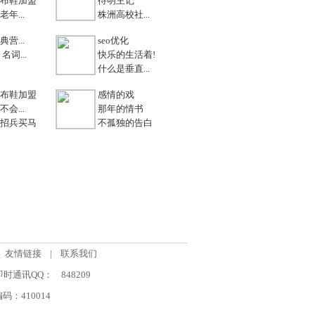
布鞋加盟
待明主记
年...
株洲高校社...
营...
seo优化
名词...
快乐的生活着!
什么是垂直...
布鞋加盟
感情的戏
会...
那年的情书
招兵买马
不孤独的告白
友情链接
|
联系我们
om 即时通讯QQ：
848209
：410014