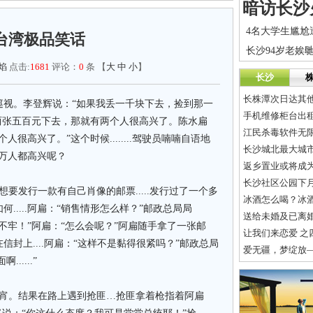
台湾极品笑话
焰
点击:
1681
评论：
0
条 【
大
中
小
】
长沙
长株潭次日达其他
巡视。李登辉说：“如果我丢一千块下去，捡到那一
手机维修柜台出
两张五百元下去，那就有两个人很高兴了。陈水扁
江民杀毒软件无
很高兴了。”这个时候........驾驶员喃喃自语地
长沙城北最大城市
万人都高兴呢？
长沙社区公园下月
发行一款有自己肖像的邮票.....发行过了一个多
冰酒怎么喝？冰
.....阿扁：“销售情形怎么样？”邮政总局局
送给未婚及已离
不牢！”阿扁：“怎么会呢？”阿扁随手拿了一张邮
让我们来恋爱 之
封上....阿扁：“这样不是黏得很紧吗？”邮政总局
爱无疆，梦绽放
......”
宵。结果在路上遇到抢匪…抢匪拿着枪指着阿扁