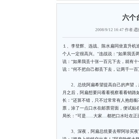
六个
2008/9/12 16:47 作者:
恋
１、李登辉、连战、陈水扁同坐直升机
个人一定很高兴。“连战说：“如果我丢
说：“如果我丢十张一百元下去，就有十个人
说：“何不把自己都丢下去，让两千一百
2、总统阿扁希望提高自己的声望，想要
月之后，阿扁想要问看看视察看看销路如何
长：“还算不错，只不过常常有人抱怨黏
票，涂了一点口水在邮票背面，便试贴在信
局长：“可是......大家....都把口水吐在正面啊
3、深夜，阿扁总统要去帮阿珍买夜