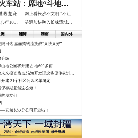
暗访长沙火车站：席地“斗地主” 禁牌下乱抽烟
4名大学生尴尬遭遇:想赚点生活费却被骗走生活费
网上看长沙不文明 “不让座”成不文明行为之首
长沙94岁老娭毑步行10里取90元“劳保费”
涟源加快融入长株潭城市群
株洲
湘潭
湖南
国内外
隔日达 嘉丽购物流挑战“又快又好”
租
限升级
山地公园将开建 占地600多亩
返乡置业或将成为未来投资热点,沿海开发理念将促使株洲楼盘品质提升
开建 21个社区公园名单确定
酒保存期竟然这么短！
婚的朋友们
四
——安然长沙分公司开业啦！