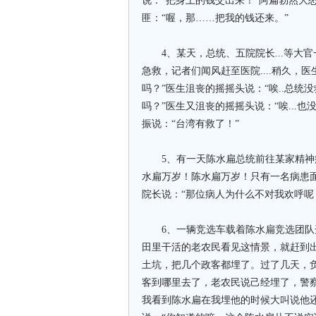
说：“把身上的钱交出来！”阿扁勃然大
匪：“喔，那……把我的钱还来。”
4、某天，总统、五院院长...等大
急救，记者们闻风赶至医院....稍久，
吗？”医生沮丧的摇摇头说：“唉..总统没
吗？”医生又沮丧的摇摇头说：“唉...也没
振说：“台湾有救了！”
5、有一天陈水扁总统前往某家精神
水扁万岁！陈水扁万岁！只有一名病患
院长说：“那位病人为什么不对我欢呼呢
6、一辆竞选车载着陈水扁竞选团队
田里干活的老农民看见这情景，就赶到
土坑，把几个政客都埋了。过了几天，
客到哪里去了，老农民说己经埋了，警察
我看到陈水扁在我埋他的时候大叫说他还