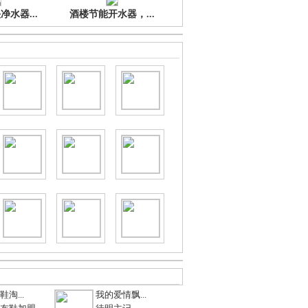
水器...
酒楼节能开水器，...
淘...
我的爱情飘...