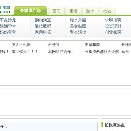
长株潭广场
空间
相册
圈子
社区
车友沙龙
购物淘宝
灌水乐园
求职招聘
婚姻学堂
通信数码
美女贴图
投资理财
妈妈宝宝
家用电器
聚会活动
创业家园
友人手机网
占便宜
美基
车膜
长株
赚钱！
淘宝特卖！！！
本网站寻合作！
长株潭两型社会详解
马云
长株潭热点
开心