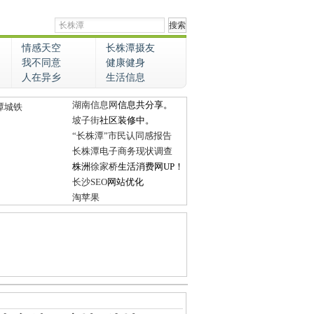
情感天空
长株潭摄友
我不同意
健康健身
人在异乡
生活信息
湖南信息网
信息共分享。
潭城铁
坡子街
社区装修中。
“长株潭”市民认同感报告
长株潭电子商务现状调查
株洲
徐家桥
生活消费网UP！
长沙SEO
网站优化
淘苹果