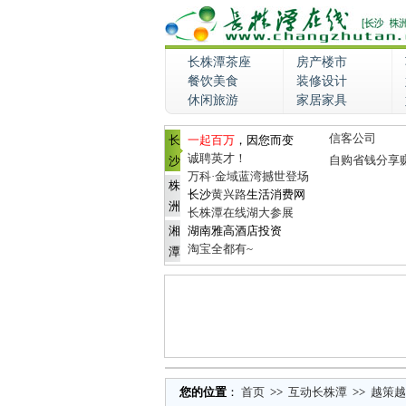
长株潭茶座
房产楼市
餐饮美食
装修设计
休闲旅游
家居家具
信客公司
长
一起百万
，因您而变
诚聘英才！
自购省钱分享
沙
万科·金域蓝湾撼世登场
株
长沙
黄兴路
生活消费网
洲
长株潭在线湖大参展
湘
湖南雅高酒店投资
淘宝全都有~
潭
您的位置
：
首页
>>
互动长株潭
>>
越策越