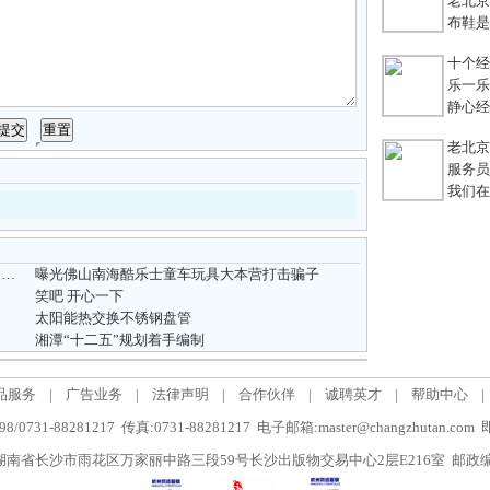
老北京
布鞋是老
十个经典
乐一乐 
静心经
老北京
服务员不
我们在
linxee领视智慧讲台将首次在2017中国教育装备展亮相！
曝光佛山南海酷乐士童车玩具大本营打击骗子
笑吧 开心一下
太阳能热交换不锈钢盘管
湘潭“十二五”规划着手编制
品服务
|
广告业务
|
法律声明
|
合作伙伴
|
诚聘英才
|
帮助中心
|
/0731-88281217 传真:0731-88281217 电子邮箱:master@changzhutan.c
南省长沙市雨花区万家丽中路三段59号长沙出版物交易中心2层E216室 邮政编码