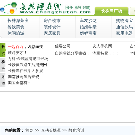
长株潭广场
长株潭茶座
房产楼市
车友沙龙
购物淘宝
餐饮美食
装修设计
婚姻学堂
通信数码
休闲旅游
家居家具
妈妈宝宝
家用电器
信客公司
友人手机网
占
长
一起百万
，因您而变
诚聘英才！
自购省钱分享赚钱！
淘宝特卖！！！
本
沙
万科·金域蓝湾撼世登场
株
长沙
黄兴路
生活消费网
洲
长株潭在线湖大参展
湘
湖南雅高酒店投资
淘宝全都有~
潭
您的位置
：
首页
>>
互动长株潭
>>
教育培训