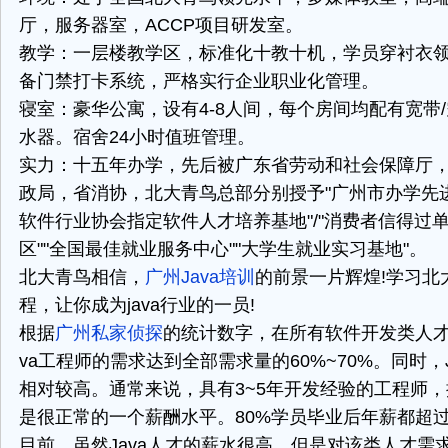
厅，服务器室，ACCP项目研发室。
教学：一层楼教学区，标准化十教十机，学员穿衬衣
备门禁打卡系统，严格实行企业职业化管理。
寝室：豪华公寓，设有4-8人间，每个房间均配有宽带/
水器。宿舍24小时值班管理。
实力：十五年办学，先后被广东省劳动和社会保障厅
政局，省消协，北大青鸟总部分别授予"广州市办学先进
软件行业协会指定软件人才培养基地"/"消费者信得过单
区""全国最佳就业服务中心""大学生就业实习基地"。
北大青鸟相信，
广州Java培训
的前景一片辉煌!学习北大
程，让你成为java行业的一员!
根据
广州私家侦探
的统计数字，在所有软件开发类人才
va工程师的需求达到全部需求量的60%~70%。同时，
相对较高。通常来说，具有3~5年开发经验的工程师，
是很正常的一个薪酬水平。80%学员毕业后年薪都超过
目前，虽然Java人才的薪水很高，但是对该类人才需求