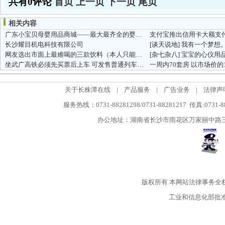
共有0评论
首页
上一页
下一页
尾页
相关内容
广东小宝贝母婴用品商城——最大最齐全的婴儿用品商城
支付宝推出信用卡大额支
长沙耀目机电科技有限公司
[谈天说地]
我有一个梦想
网友选出市面上最难喝的三款饮料（本人只能勉强接受到第二名）
[杂七杂八]
宝宝的心仪用品在
坐武广高铁必须先买票后上车 可发售普通列车车票
一周内70套房 以市场价的
关于长株潭在线
|
产品服务
|
广告业务
|
法律声
服务热线：0731-88281298/0731-88281217 传真:0731-
办公地址：湖南省长沙市雨花区万家丽中路三段5
版权所有
本网站法律事务全
工业和信息化部批