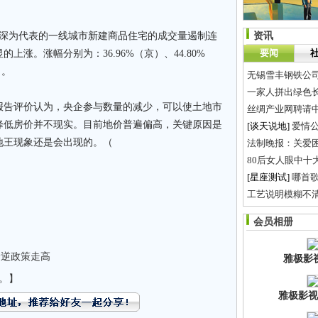
、深为代表的一线城市新建商品住宅的成交量遏制连
资讯
要闻
涨。涨幅分别为：36.96%（京）、44.80%
）。
无锡雪丰钢铁公
一家人拼出绿色
报告评价认为，央企参与数量的减少，可以使土地市
丝绸产业网聘请
降低房价并不现实。目前地价普遍偏高，关键原因是
[谈天说地]
爱情
地王现象还是会出现的。（
法制晚报：关爱
80后女人眼中十
[星座测试]
哪首
工艺说明模糊不清
标牌的种类以及
会员相册
[谈天说地]
湖南人万
价逆政策走高
雅极影
。】
雅极影视