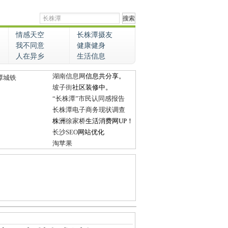
情感天空
长株潭摄友
我不同意
健康健身
人在异乡
生活信息
湖南信息网
信息共分享。
潭城铁
坡子街
社区装修中。
“长株潭”市民认同感报告
长株潭电子商务现状调查
株洲
徐家桥
生活消费网UP！
长沙SEO
网站优化
淘苹果