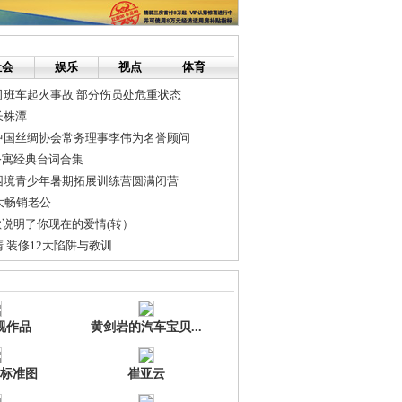
社会
娱乐
视点
体育
司班车起火事故 部分伤员处危重状态
长株潭
中国丝绸协会常务理事李伟为名誉顾问
公寓经典台词合集
困境青少年暑期拓展训练营圆满闭营
大畅销老公
歌说明了你现在的爱情(转）
 装修12大陷阱与教训
运用
岁!!!!!
视作品
黄剑岩的汽车宝贝...
标准图
崔亚云