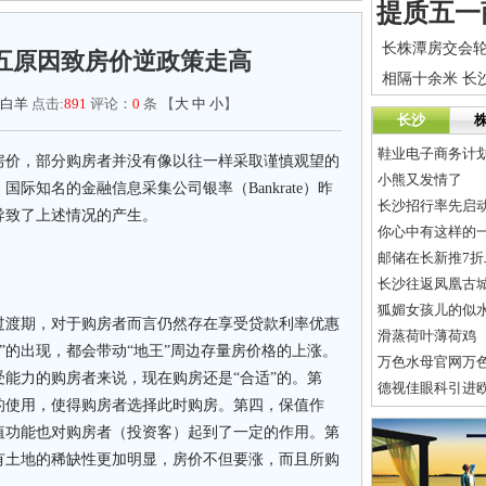
五原因致房价逆政策走高
白羊
点击:
891
评论：
0
条 【
大
中
小
】
长沙
鞋业电子商务计
房价，部分购房者并没有像以往一样采取谨慎观望的
小熊又发情了
际知名的金融信息采集公司银率（Bankrate）昨
长沙招行率先启动
导致了上述情况的产生。
你心中有这样的
邮储在长新推7折
长沙往返凤凰古城
狐媚女孩儿的似
过渡期，对于购房者而言仍然存在享受贷款利率优惠
滑蒸荷叶薄荷鸡
王”的出现，都会带动“地王”周边存量房价格的上涨。
万色水母官网万
能力的购房者来说，现在购房还是“合适”的。第
德视佳眼科引进欧洲
的使用，使得购房者选择此时购房。第四，保值作
值功能也对购房者（投资客）起到了一定的作用。第
有土地的稀缺性更加明显，房价不但要涨，而且所购