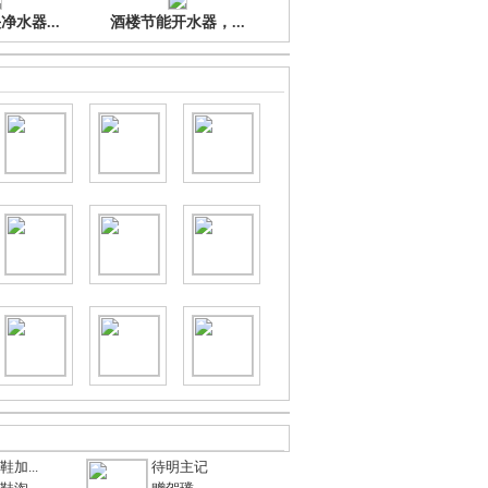
水器...
酒楼节能开水器，...
加...
待明主记