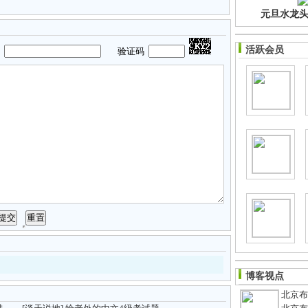
元旦水龙头净
活跃会员
码
验证码
博客视点
北京布鞋