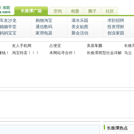
长株潭广场
空间
相册
圈子
社区
车友沙龙
购物淘宝
灌水乐园
求职招聘
婚姻学堂
通信数码
美女贴图
投资理财
妈妈宝宝
家用电器
聚会活动
创业家园
友人手机网
占便宜
美基
车膜
长株
赚钱！
淘宝特卖！！！
本网站寻合作！
长株潭两型社会详解
马云
长株潭热点