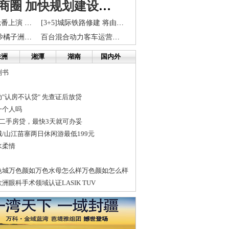
提质五一商圈 加快规划建设长株潭商圈
长株潭房交会轮番上演 现场成交额湘潭超长沙
[3+5]城际铁路修建 将由长株潭辐射周边城市
相隔十余米 长沙橘子洲大桥将建姊妹桥 月底完成勘测
百台混合动力客车运营长株潭
株洲
湘潭
湖南
国内外
划书
"认房不认贷" 先查证后放贷
一个人吗
二手房贷，最快3天就可办妥
/山江苗寨两日休闲游最低199元
水柔情
色城万色颜如万色水母怎么样万色颜如怎么样
眼科手术领域认证LASIK TUV