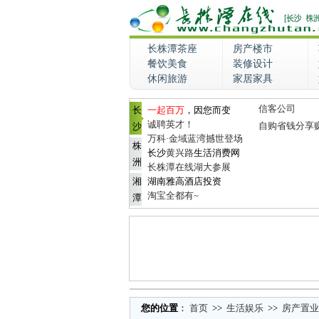
长株潭茶座
房产楼市
餐饮美食
装修设计
休闲旅游
家居家具
信客公司
长
一起百万
，因您而变
诚聘英才！
自购省钱分享
沙
万科·金域蓝湾撼世登场
株
长沙
黄兴路
生活消费网
洲
长株潭在线湖大参展
湘
湖南雅高酒店投资
淘宝全都有~
潭
您的位置
：
首页
>>
生活娱乐
>>
房产置业