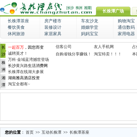
长株潭广场
长株潭茶座
房产楼市
车友沙龙
购物淘宝
餐饮美食
装修设计
婚姻学堂
通信数码
休闲旅游
家居家具
妈妈宝宝
家用电器
信客公司
友人手机网
占
长
一起百万
，因您而变
诚聘英才！
自购省钱分享赚钱！
淘宝特卖！！！
本
沙
万科·金域蓝湾撼世登场
株
长沙
黄兴路
生活消费网
洲
长株潭在线湖大参展
湘
湖南雅高酒店投资
淘宝全都有~
潭
您的位置
：
首页
>>
互动长株潭
>>
长株潭茶座