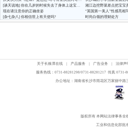
[谈天说地]
你在几岁的时候失去了身体上这宝贵的东西…三思后入！！
湘江边挖野菜差点把宝宝
现在请注意你的正确坐姿
“英国第一美人”性感亮相
[杂七杂八]
你相信世上有天使吗?
时尚白领的理财处方
关于长株潭在线
|
产品服务
|
广告业务
|
法律声
服务热线：0731-88281298/0731-88281217 传真:0731-
办公地址：湖南省长沙市雨花区万家丽中路三段5
版权所有
本网站法律事务全
工业和信息化部批