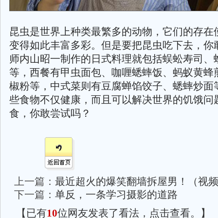
昆虫是世界上种类最繁多的动物，它们的存在
变得如此丰富多彩。但是要把昆虫吃下去，你
师内山昭一制作的日式料理就包括蜈蚣寿司、
等，西餐有甲虫面包、咖喱蟋蟀饭、蚂蚁黄蜂
椒粉等，中式菜则有豆腐蝉馅饺子、蟋蟀炒面
些食物不仅健康，而且可以解决世界的饥饿问
食，你敢尝试吗？
上一篇：
最近超火的爆笑翻墙拆屋男！（视
下一篇：
单反，一条学习摄影的道路
【已有
10
位网友发表了看法，点击查看。】