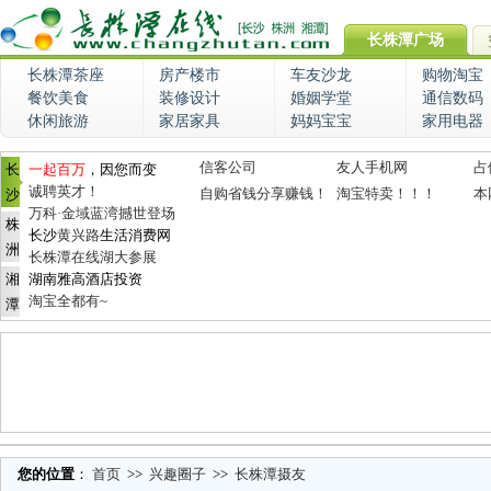
长株潭广场
长株潭茶座
房产楼市
车友沙龙
购物淘宝
餐饮美食
装修设计
婚姻学堂
通信数码
休闲旅游
家居家具
妈妈宝宝
家用电器
信客公司
友人手机网
占
长
一起百万
，因您而变
诚聘英才！
自购省钱分享赚钱！
淘宝特卖！！！
本
沙
万科·金域蓝湾撼世登场
株
长沙
黄兴路
生活消费网
洲
长株潭在线湖大参展
湘
湖南雅高酒店投资
淘宝全都有~
潭
您的位置
：
首页
>>
兴趣圈子
>>
长株潭摄友