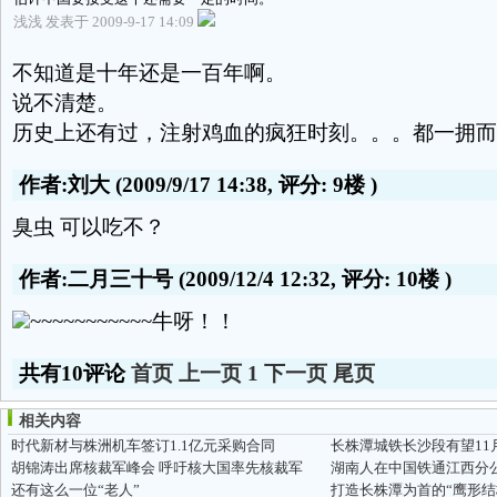
浅浅 发表于 2009-9-17 14:09
不知道是十年还是一百年啊。
说不清楚。
历史上还有过，注射鸡血的疯狂时刻。。。都一拥而
作者:刘大
(2009/9/17 14:38, 评分:
9楼
)
臭虫 可以吃不？
作者:二月三十号
(2009/12/4 12:32, 评分:
10楼
)
~~~~~~~~~~~牛呀！！
共有10评论
首页
上一页
1
下一页
尾页
相关内容
时代新材与株洲机车签订1.1亿元采购合同
长株潭城铁长沙段有望11
胡锦涛出席核裁军峰会 呼吁核大国率先核裁军
还有这么一位“老人”
打造长株潭为首的“鹰形结