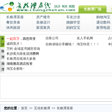
长株潭广场
长株潭茶座
房产楼市
车友沙龙
购物淘宝
餐饮美食
装修设计
婚姻学堂
通信数码
休闲旅游
家居家具
妈妈宝宝
家用电器
信客公司
友人手机网
占
长
一起百万
，因您而变
诚聘英才！
自购省钱分享赚钱！
淘宝特卖！！！
本
沙
万科·金域蓝湾撼世登场
株
长沙
黄兴路
生活消费网
洲
长株潭在线湖大参展
湘
湖南雅高酒店投资
淘宝全都有~
潭
您的位置
：
首页
>>
互动长株潭
>>
长株潭茶座