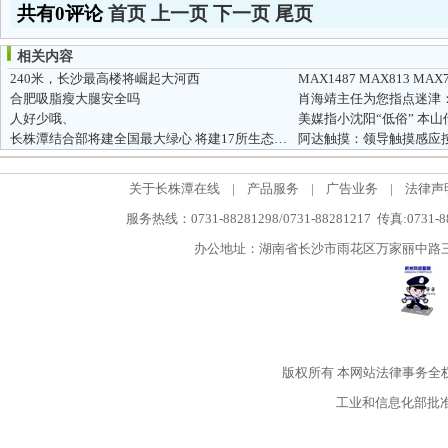
共有0评论
首页
上一页
下一页
尾页
相关内容
240米，长沙最高楼将崛起大河西
合肥吸脂瘦大腿安全吗
人好少哦、
美媒指小沈阳“低俗” 本
长株潭结合部将建全国最大绿心 将建17所生态公园
关于长株潭在线
|
产品服务
|
广告业务
|
法律声
服务热线：0731-88281298/0731-88281217 传真:0731-
办公地址：湖南省长沙市雨花区万家丽中路三段5
版权所有
本网站法律事务全
工业和信息化部批