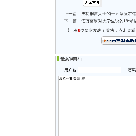
上一篇：
成功创富人士的十五条座右
下一篇：
亿万富翁对大学生说的18句
【已有
0
位网友发表了看法，点击查看
我来说两句
用户名
密