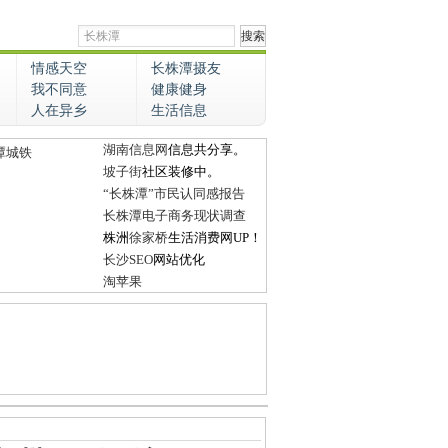
情感天空
长株潭摄友
我不同意
健康健身
人在异乡
生活信息
湖南信息网
信息共分享。
潭城铁
坡子街
社区装修中。
“长株潭”市民认同感报告
长株潭电子商务现状调查
株洲
徐家桥
生活消费网UP！
长沙SEO
网站优化
淘苹果