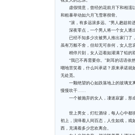
视女人的悲凉。
虚假情意，曾经的花前月下和相濡以
和粗暴举动如六月飞雪寒彻骨。
“滚，有多远滚多远。”男人趔趄前进
深夜零点，一个男人将一个女人逐出
已经不知多少次被男人推出家门了，
虽有万般不舍，但却无可奈何，女人悲
稍停片刻，女人迈着如灌满了铅的双
“我已不再需要你。”刺耳的话语依然
嘲地苦笑着，什么叫承诺？原来承诺就
无处觅。
一颗绝望的心如跌落地上的玻璃支离
慢慢吹干……
一个被抛弃的女人，凄迷寂寥，形成
世上男女，灯红酒绿，每人心中都填
初上，演绎着人间百态，人生如戏，戏
西，充满着多少悲欢离合。