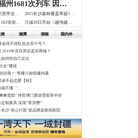
长沙开往福州1681次列车 因暴雨今明两天继续停运
并网升级,湘潭的宽带业务收费是否会下调?
2015长沙森林覆盖率超53.6% 将成长株潭生态绿心
居委会选举查出182张假选票 曾发生自曝贿选事件
汪涵18日开始《越淘越开心》 教你在电视上淘宝
株洲
湘潭
湖南
国内外
调黄金排不排队也去买个号？
 2010年买住房还是买商铺？
生如何给自己定位
社会”建设
别信我！”售楼小姐惊爆内幕
经谈不起恋爱【转】
不懂````
爽爽贵阳” 持世博门票游贵阳享半价
定制家具 实现“零浪费”
长沙"良心行医"老品牌皮肤病医院