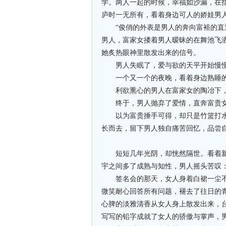
学。两人一起的时候，幸福如沙漏，在
庐时一无所有，看着身边可人的娇娃男
“俊俏的外表是男人的奔向富裕的直通
男人，富家女搂着男人暧昧的在舞池飞
她炙热眼神里散发出来的信号。
男人失眠了，爱与欲的天平开始慢
一个又一个的夜晚，看着身边熟睡的
利欲熏心的男人在富家女的陶冶下，
终于，男人抛弃了爱情，直奔富贵女
以为富贵捶手可得，却只是竹篮打水
长而去，留下男人独自痛苦回忆，品尝
短短几年光阴，却恍然隔世。看着新
宇之间多了成熟与知性，男人摇头苦叹
签名会的那天，女人身着白裙一尘不
微笑耐心回答所有问题，褪去了往日的
心脾的淡雅清香从女人身上散发出来，
写写的铅字成就了女人的骄傲与掌声，