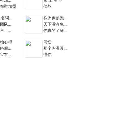
加...
滕 王 阁 序
布鞋加盟
偶然
名词...
株洲奔狼跑...
队...
天下没有免...
：...
你真的了解...
物心得
习惯
服...
那个叫温暖...
客...
懂你