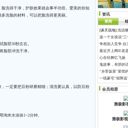
脸洗得干净，护肤效果就会事半功倍。爱美的你知
资讯
很多洗脸的材料，可以把脸洗得更美丽。
要闻
[谈天说地]
浅说
逼一个女孩说"三
脸部30秒左右。
争相加入竞争 自
最近开上网IE老
将脸部冲洗干净。
心在轻舞忆飞扬
鬼故事，有胆的
“乡里饭菜”菜馆
一线豪宅“假降温
为做女人 长沙小
，一定要把豆粉研磨精细；清洗要认真，以防豆粉
会员相册
沪昆高铁和长株
雅极影
淘米水涂抹1~2分钟。
雅极影视