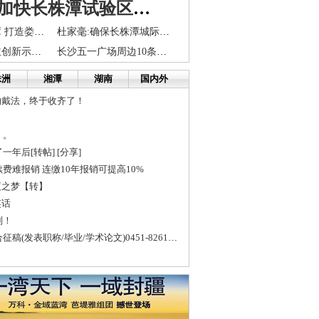
张春贤：加快长株潭试验区建设 实现在中部率先崛起
对接融入长株潭 打造娄底生态后花园
杜家毫:确保长株潭城际铁路明年底全线建成通车
长株潭国家自主创新示范区推介项目
长沙五一广场周边10条道路今起禁停 将24小时监控
株洲
湘潭
湖南
国内外
的戴法，终于收齐了！
。。
年后[转帖] [分享]
费难报销 连缴10年报销可提高10%
夜之梦【转】
笑话
则！
国家正规刊物联合征稿(发表职称/毕业/学术论文)0451-82616182