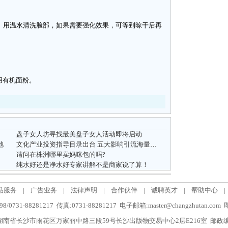
用温水清洗脸部，如果需要强化效果，可等到晾干后再
有机面粉。
盘子女人坊寻找最美盘子女人活动即将启动
池
文化产业投资指导目录出台 五大影响引流海量资金
请问在株洲哪里卖妈咪包的吗?
纯水好还是净水好专家讲解不是商家说了算！
品服务
|
广告业务
|
法律声明
|
合作伙伴
|
诚聘英才
|
帮助中心
|
/0731-88281217 传真:0731-88281217 电子邮箱:master@changzhutan.c
南省长沙市雨花区万家丽中路三段59号长沙出版物交易中心2层E216室 邮政编码