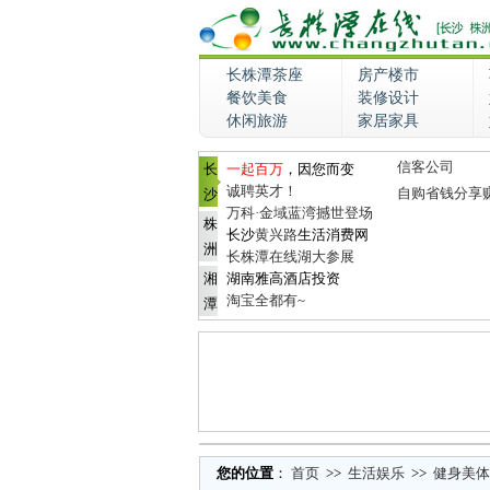
长株潭茶座
房产楼市
餐饮美食
装修设计
休闲旅游
家居家具
信客公司
长
一起百万
，因您而变
诚聘英才！
自购省钱分享
沙
万科·金域蓝湾撼世登场
株
长沙
黄兴路
生活消费网
洲
长株潭在线湖大参展
湘
湖南雅高酒店投资
淘宝全都有~
潭
您的位置
：
首页
>>
生活娱乐
>>
健身美体