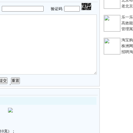
北京布鞋
老北京
码
验证码
乐一乐 
高效能团
管理寓言
淘宝购
株洲网络
招聘淘宝
0克）；