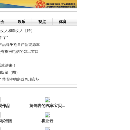
社会
娱乐
视点
体育
懒女人和勤女人【转】
个字"
主品牌争抢量产新能源车
是有株洲电信的弹出窗口
话就进来！
的饭菜（图）
” 恐慌性购房或再现市场
伙一个月内10次挥刀自宫(
潭城铁5月开建
视作品
黄剑岩的汽车宝贝...
标准图
崔亚云