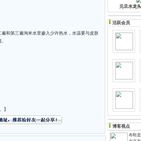
元旦水龙头净
活跃会员
遍和第三遍淘米水里掺入少许热水，水温要与皮肤
睛。
。】
博客视点
布鞋是老