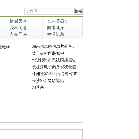
情感天空
长株潭摄友
我不同意
健康健身
人在异乡
生活信息
湖南信息网
信息共分享。
潭城铁
坡子街
社区装修中。
“长株潭”市民认同感报告
长株潭电子商务现状调查
株洲
徐家桥
生活消费网UP！
长沙SEO
网站优化
淘苹果