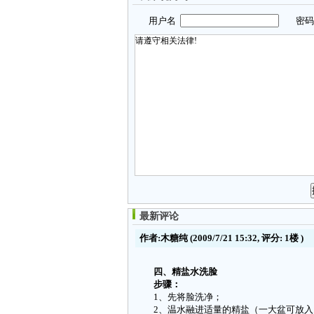
用户名
密
最新评论
作者:木糖纯
(2009/7/21 15:32, 评分:
1楼
)
四、精盐水洗脸
步骤：
1、先将脸洗净；
2、温水融进适量的精盐（一大盆可放入1