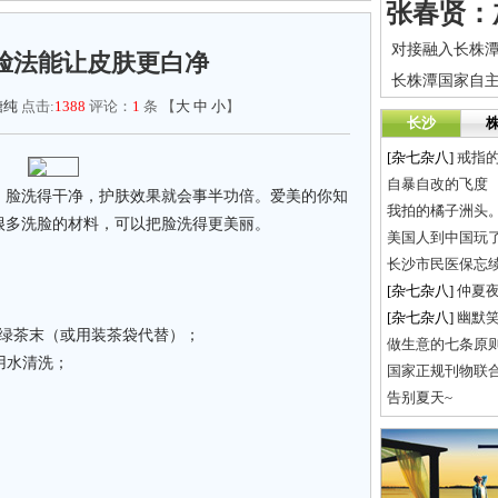
脸法能让皮肤更白净
糖纯
点击:
1388
评论：
1
条 【
大
中
小
】
长沙
[杂七杂八]
戒指
自暴自改的飞度
脸洗得干净，护肤效果就会事半功倍。爱美的你知
我拍的橘子洲头
很多洗脸的材料，可以把脸洗得更美丽。
美国人到中国玩了一
长沙市民医保忘续
[杂七杂八]
仲夏
[杂七杂八]
幽默
绿茶末（或用装茶袋代替）；
做生意的七条原
用水清洗；
告别夏天~