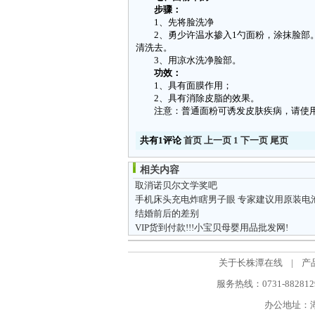
步骤：
1、先将脸洗净
2、勇少许温水掺入1勺面粉，涂抹脸部。
清洗去。
3、用凉水洗净脸部。
功效：
1、具有面膜作用；
2、具有消除皮脂的效果。
注意：普通面粉可诱发皮肤疾病，请使用
共有1评论
首页
上一页
1
下一页
尾页
相关内容
取消诺贝尔文学奖吧
手机床头充电炸瞎男子眼 专家建议用原装电
结婚前后的差别
VIP货到付款!!!小宝贝母婴用品批发网!
关于长株潭在线
|
产
服务热线：0731-88281298
办公地址：湖