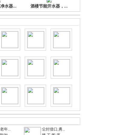
水器...
酒楼节能开水器，...
年...
尘封借口,勇...