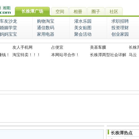
长株潭广场
空间
相册
圈子
社区
车友沙龙
购物淘宝
灌水乐园
求职招聘
婚姻学堂
通信数码
美女贴图
投资理财
妈妈宝宝
家用电器
聚会活动
创业家园
友人手机网
占便宜
美基
车膜
长株
赚钱！
淘宝特卖！！！
本网站寻合作！
长株潭两型社会详解
马云
长株潭热点