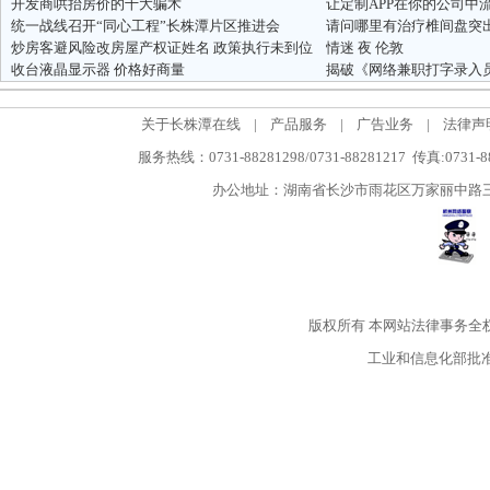
开发商哄抬房价的十大骗术
让定制APP在你的公司中
统一战线召开“同心工程”长株潭片区推进会
请问哪里有治疗椎间盘突
炒房客避风险改房屋产权证姓名 政策执行未到位
情迷 夜 伦敦
收台液晶显示器 价格好商量
揭破《网络兼职打字录入
关于长株潭在线
|
产品服务
|
广告业务
|
法律声
服务热线：0731-88281298/0731-88281217 传真:0731-
办公地址：湖南省长沙市雨花区万家丽中路三段5
版权所有
本网站法律事务全
工业和信息化部批