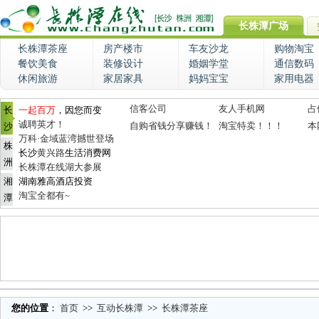
长株潭广场
长株潭茶座
房产楼市
车友沙龙
购物淘宝
餐饮美食
装修设计
婚姻学堂
通信数码
休闲旅游
家居家具
妈妈宝宝
家用电器
信客公司
友人手机网
占
长
一起百万
，因您而变
诚聘英才！
自购省钱分享赚钱！
淘宝特卖！！！
本
沙
万科·金域蓝湾撼世登场
株
长沙
黄兴路
生活消费网
洲
长株潭在线湖大参展
湘
湖南雅高酒店投资
淘宝全都有~
潭
您的位置
：
首页
>>
互动长株潭
>>
长株潭茶座