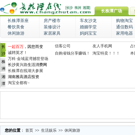
长株潭广场
长株潭茶座
房产楼市
车友沙龙
购物淘宝
餐饮美食
装修设计
婚姻学堂
通信数码
休闲旅游
家居家具
妈妈宝宝
家用电器
信客公司
友人手机网
占
长
一起百万
，因您而变
诚聘英才！
自购省钱分享赚钱！
淘宝特卖！！！
本
沙
万科·金域蓝湾撼世登场
株
长沙
黄兴路
生活消费网
洲
长株潭在线湖大参展
湘
湖南雅高酒店投资
淘宝全都有~
潭
您的位置
：
首页
>>
生活娱乐
>>
休闲旅游