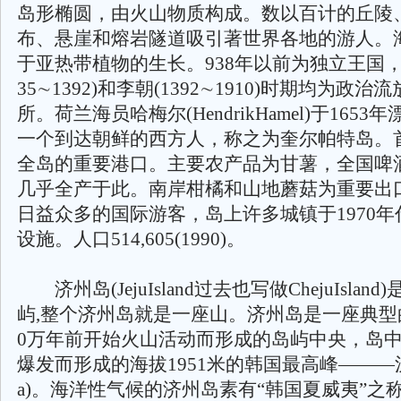
岛形椭圆，由火山物质构成。数以百计的丘陵
布、悬崖和熔岩隧道吸引著世界各地的游人。
于亚热带植物的生长。938年以前为独立王国，
35∼1392)和李朝(1392∼1910)时期均为政
所。荷兰海员哈梅尔(HendrikHamel)于165
一个到达朝鲜的西方人，称之为奎尔帕特岛。
全岛的重要港口。主要农产品为甘薯，全国啤
几乎全产于此。南岸柑橘和山地蘑菇为重要出
日益众多的国际游客，岛上许多城镇于1970
设施。人口514,605(1990)。
济州岛(JejuIsland过去也写做ChejuIslan
屿,整个济州岛就是一座山。济州岛是一座典型
0万年前开始火山活动而形成的岛屿中央，岛
爆发而形成的海拔1951米的韩国最高峰———汉拿山
a)。海洋性气候的济州岛素有“韩国夏威夷”之