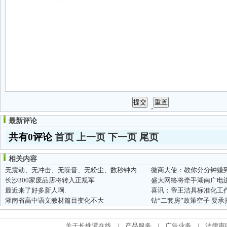
最新评论
共有0评论
首页
上一页
下一页
尾页
相关内容
无震动、无冲击、无噪音、无粉尘、数秒钟内可完成分裂
微商大使：教你分分钟赚
长沙300家废品店将转入正规军
盛大网络将牵手湖南广电
最近来了好多新人啊.
喜讯：帝王洁具标准化工
湖南省高中语文教材篇目变化不大
钻“二套房”政策空子 要
关于长株潭在线
|
产品服务
|
广告业务
|
法律声