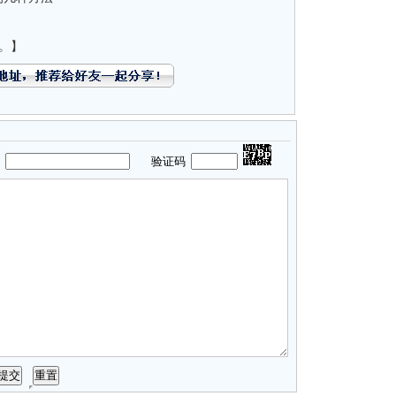
。】
码
验证码