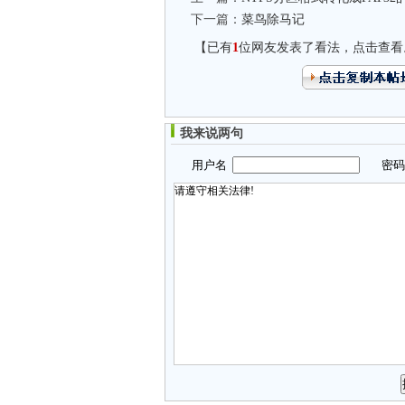
下一篇：
菜鸟除马记
【已有
1
位网友发表了看法，点击查看
我来说两句
用户名
密