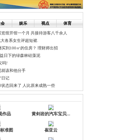
社会
娱乐
视点
体育
展览馆开馆一个月 共接待游客八千余人
大各系女生评超短裙.
洲买到100㎡的住房？ 理财师出招
权益日下的绿森林硅藻泥
义吗!
况就该和他分手
产日记
峰状态回来了 人比原来成熟一些
收标准(正点万总教你搞装修）
千人大会万人在线围观
视作品
黄剑岩的汽车宝贝...
标准图
崔亚云