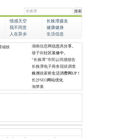
情感天空
长株潭摄友
我不同意
健康健身
人在异乡
生活信息
湖南信息网
信息共分享。
潭城铁
坡子街
社区装修中。
“长株潭”市民认同感报告
长株潭电子商务现状调查
株洲
徐家桥
生活消费网UP！
长沙SEO
网站优化
淘苹果