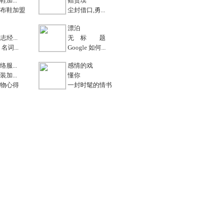
加...
赠贺璞
布鞋加盟
尘封借口,勇...
漂泊
志经...
无 标 题
名词...
Google 如何...
服...
感情的戏
加...
懂你
物心得
一封时髦的情书