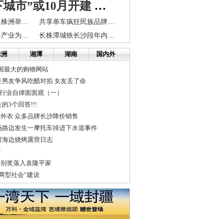
长沙“水下城市”或10月开建 位于西湖公园下方
长株潭中老年人株洲举行群友会 上百人配对
共享单车疯狂民族品牌捷安特喜德盛自行车店大规模倒闭
长株潭风电装备产业为国家高新技术产业化基地
长株潭城铁长沙段年内启动铺轨
株洲
湘潭
湖南
国内外
国最大的购物网站
任男友争风吃醋对掐 女友丢了命
贷行业自律面面观（一）
3个回答!!!
"外衣 众多品牌长沙降价销售
场路边发生一摩托车掉进下水道事件
河海边烧烤露营日志
？
特别奖落入袁隆平家
两型社会”建设