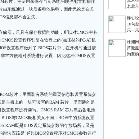
北京布鞋
AM芯片，主要用来保存当前系统的硬件配置和操作
老北京
M芯片由系统通过一块后备电池供电，因此无论是在关
OS信息都不会丢失。
静心经
10句励
乐一乐 
存储器，只具有保存数据的功能，所以对CMOS中各
MOS设置程序驻留在软盘上的(如IBM的PC/AT机
株洲网络
OS设置程序做到了 BIOS芯片中，在开机时通过按
芦淞服装
淘宝购
而非常方便地对系统进行设置，因此这种CMOS设置
PROM芯片，里面装有系统的重要信息和设置系统参
CMOS是主板上的一块可读写的RAM 芯片，里面装的是
置程序进行读写。CMOS RAM 芯片靠后备电池
IOS与CMOS既相关又不同：BIOS中的系统设置
S RAM既是BIOS设定系统参数的存放场所，又是
的说法应该是"通过BIOS设置程序对CMOS参数进行