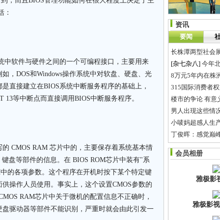
看到，而且BIOS管理功能如何在很大程度上决定了主
要包括：
资讯
要闻
长株潭两型社会
统中软件与硬件之间的一个可编程接口，主要用来
[杂七杂八]
今年北
，DOS和Windows操作系统中对软盘、硬盘、光
8万元5年内在株
是直接建立在BIOS系统中断服务程序的基础上，
315国际消费者
INT 13等中断点而直接调用BIOS中断服务程序。
楼市的争论 有意
男人出现这些情
小唛妈超感人生
丁俊晖：感觉巅
家居装饰质量验
CMOS RAM 芯片中的，主要保存着系统基本情
会员相册
王志梅老师主持
盘等部件的信息。在 BIOS ROM芯片中装有"系
AM中的各项参数。这个程序在开机时按下某个特定键
雅极影
供操作人员使用。事实上，这个设置CMOS参数的
旦CMOS RAM芯片中关于微机的配置信息不正确时，
雅极影视
硬盘驱动器等部件不能识别，严重时就会由此引发一