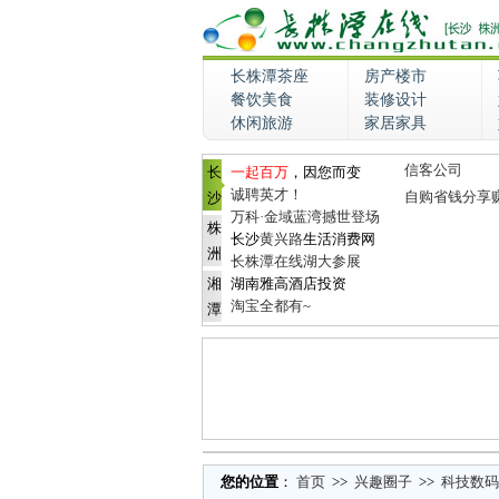
长株潭茶座
房产楼市
餐饮美食
装修设计
休闲旅游
家居家具
信客公司
长
一起百万
，因您而变
诚聘英才！
自购省钱分享
沙
万科·金域蓝湾撼世登场
株
长沙
黄兴路
生活消费网
洲
长株潭在线湖大参展
湘
湖南雅高酒店投资
淘宝全都有~
潭
您的位置
：
首页
>>
兴趣圈子
>>
科技数码