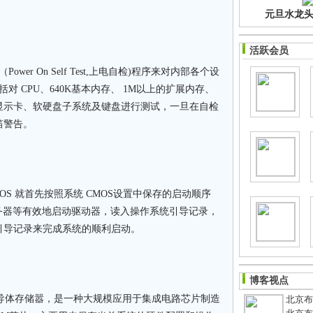
元旦水龙头净
活跃会员
r On Self Test,上电自检)程序来对内部各个设
对 CPU、640K基本内存、 1M以上的扩展内存、
、显示卡、软硬盘子系统及键盘进行测试，一旦在自检
或鸣笛警告。
IOS 就首先按照系统 CMOS设置中保存的启动顺序
服务器等有效地启动驱动器，读入操作系统引导记录，
引导记录来完成系统的顺利启动。
博客视点
导体存储嚣，是一种大规模应用于集成电路芯片制造
北京布鞋