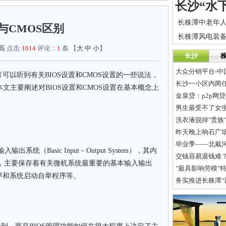
S与CMOS区别
高
点击:
1614
评论：
1
条 【
大
中
小
】
长沙
大众分销平台-中
可以听到有关BIOS设置和CMOS设置的一些说法，
长沙一小区内两
本文主要阐述对BIOS设置和CMOS设置在基本概念上
金泉贷：p2p网
男生最受不了女生的
洗衣液脱掉"贵族
昨天晚上响石广
毕业季——北戴
（Basic Input－Output System），其内
交钱容易退钱难
上，主要保存着有关微机系统最重要的基本输入输出
"最具影响劳模"
序和系统启动自举程序等。
务实推进长株潭“