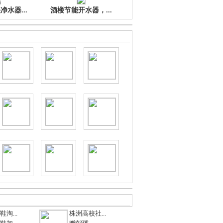
水器...
酒楼节能开水器，...
淘...
株洲高校社...