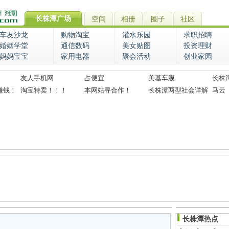
长株潭广场
空间
相册
圈子
社区
车友沙龙
购物淘宝
灌水乐园
求职招聘
婚姻学堂
通信数码
美女贴图
投资理财
妈妈宝宝
家用电器
聚会活动
创业家园
友人手机网
占便宜
美基
车膜
长株
赚钱！
淘宝特卖！！！
本网站寻合作！
长株潭两型社会详解
马云
长株潭热点