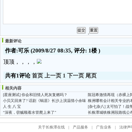
最新评论
作者:可乐
(2009/8/27 08:35, 评分:
1楼
)
顶顶，，，，
共有1评论
首页
上一页
1
下一页
尾页
相关内容
[星座测试]
你会和旧情人死灰复燃吗？
陈冠希激情再现（赤裸上
小贝又回来了? 话剧《蜗居》长沙上演温情小余味
株洲哪有会计相关专业的
人 生 八 宝
[杂七杂八]
太可怕了！战争中最好不
“深夜，窃贼顺着水管爬上来了”
关于长株潭在线
|
产品服务
|
广告业务
|
法律声