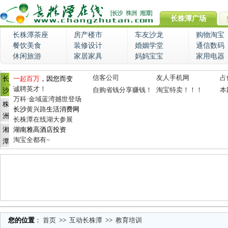
长株潭广场
长株潭茶座
房产楼市
车友沙龙
购物淘宝
餐饮美食
装修设计
婚姻学堂
通信数码
休闲旅游
家居家具
妈妈宝宝
家用电器
信客公司
友人手机网
占
长
一起百万
，因您而变
诚聘英才！
自购省钱分享赚钱！
淘宝特卖！！！
本
沙
万科·金域蓝湾撼世登场
株
长沙
黄兴路
生活消费网
洲
长株潭在线湖大参展
湘
湖南雅高酒店投资
淘宝全都有~
潭
您的位置
：
首页
>>
互动长株潭
>>
教育培训