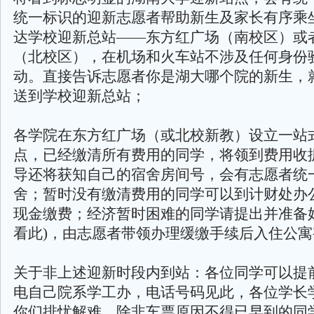
统一标识的迎新志愿者帮助新生及家长有序乘
达学校迎新总站——东方红广场（南校区）或
（北校区），在机场和火车站不涉及任何身份
动。直接告诉志愿者你是湖大哪个院的新生，
送到学校迎新总站；
各学院在东方红广场（或北校新教）设立一站
点，已经缴清所有费用的同学，将领到费用收
导还将获知自己的宿舍房间号，会有志愿者统
舍；暂时没有缴清费用的同学可以到计财处办
现金缴费；经济暂时困难的同学请提出并准备
看此)，由志愿者带领办理缓缴手续后入住公寓
关于非上述迎新时段内到站：各位同学可以提前
电自己院系学工办，电话号码见此，各位学长
你们排忧解难。除非车票原因不得已早到的同