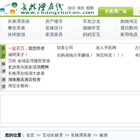
长株潭广场
长株潭茶座
房产楼市
车友沙龙
购物淘宝
餐饮美食
装修设计
婚姻学堂
通信数码
休闲旅游
家居家具
妈妈宝宝
家用电器
信客公司
友人手机网
占
长
一起百万
，因您而变
诚聘英才！
自购省钱分享赚钱！
淘宝特卖！！！
本
沙
万科·金域蓝湾撼世登场
株
长沙
黄兴路
生活消费网
洲
长株潭在线湖大参展
湘
湖南雅高酒店投资
淘宝全都有~
潭
您的位置
：
首页
>>
互动长株潭
>>
长株潭茶座
>>
株洲