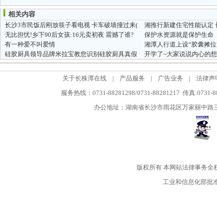
相关内容
长沙3市民饭后刚放筷子看电视 卡车破墙撞过来(
无比担忧!乡下90后女孩:16元卖初夜 震撼了谁?
保护水资源就是保护生命
有一种爱不叫爱情
湘潭人行道上设“胶囊摊位”
硅胶厨具领导品牌米拉宝教您识别硅胶厨具真假
开学了~大家说说内心的想
关于长株潭在线
|
产品服务
|
广告业务
|
法律声
服务热线：0731-88281298/0731-88281217 传真:0731-
办公地址：湖南省长沙市雨花区万家丽中路三段5
版权所有
本网站法律事务全
工业和信息化部批