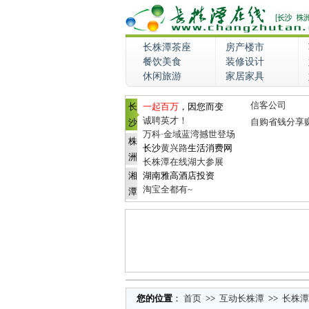
长株潭茶座
房产楼市
餐饮美食
装修设计
休闲旅游
家居家具
信客公司
长
一起百万
，因您而变
诚聘英才！
自购省钱分享
沙
万科·金域蓝湾撼世登场
株
长沙
黄兴路
生活消费网
洲
长株潭在线湖大参展
湘
湖南雅高酒店投资
淘宝全都有~
潭
您的位置
：
首页
>>
互动长株潭
>>
长株潭