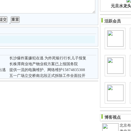
元旦水龙头净
活跃会员
长沙爆炸案嫌犯在逃 为炸死银行行长儿子报复
长株潭商业地产物业税方案已上报国务院
出逃
提供一流的电脑维护、网络维护15874835308
五一广场立交桥南北段正式拆除工作全面拉开
博客视点
北京布鞋