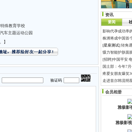
资讯
要闻
市特殊教育学校
影响代孕成功率
潭汽车主题运动公园
株洲将成中国首个
。】
[星座测试]
转角
慑力智能护肤面
[招聘]中国平安 
国土部：今年7
疼爱女朋友爆笑3
码
验证码
走进首尔韩流明
博美丁丁找老婆
会员相册
做义工的意义！
雅极影
雅极影视