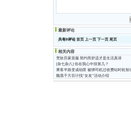
最新评论
共有0评论
首页
上一页
下一页
尾页
相关内容
梵狄芬家居服 简约而舒适才是生活真谛
[杂七杂八]
你在我心中排第几？
乘客半路变成劫匪 被绑司机过收费站时机智
魏晨千方百计找“女友”活动介绍