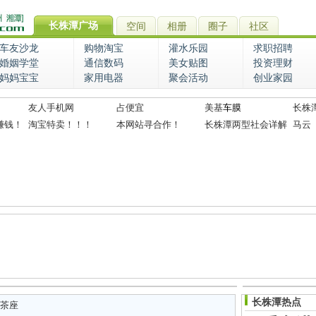
长株潭广场
空间
相册
圈子
社区
车友沙龙
购物淘宝
灌水乐园
求职招聘
婚姻学堂
通信数码
美女贴图
投资理财
妈妈宝宝
家用电器
聚会活动
创业家园
友人手机网
占便宜
美基
车膜
长株
赚钱！
淘宝特卖！！！
本网站寻合作！
长株潭两型社会详解
马云
长株潭热点
茶座