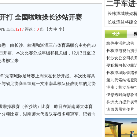
开打 全国啦啦操长沙站开赛
长株潭益将建
PE
点击:
1217
评论：
0
条 【
大
中
小
】
长沙
给你生活的忠告
，由长沙、株洲和湘潭三市体育局联合主办的20
长株潭电视台携
3日开赛。本次比赛分成年组和机关组，12月3日至12
长沙女公交司机开
记者柳宝来
要积极向长沙靠
长株潭城际铁路长
”湖南城际足球赛上周末在长沙开战。本次比赛共
第九代索纳塔登陆
正与省足协商量组建一支湖南草根队征战明年的足协
湖南：机动车被“
伊彩秀时尚彩妆
株洲大力提升炎
国啦啦操联赛（长沙站）比赛，昨日在湖南师大体育
湘西凤凰宣传片
9个分项比赛，湖南师大代表队夺得多项冠军。记者向