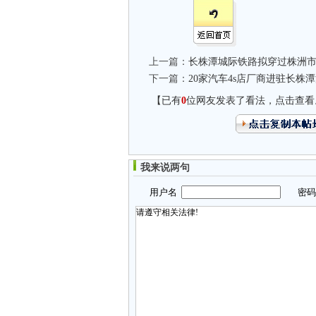
上一篇：
长株潭城际铁路拟穿过株洲
下一篇：
20家汽车4s店厂商进驻长株
【已有
0
位网友发表了看法，点击查看
我来说两句
用户名
密