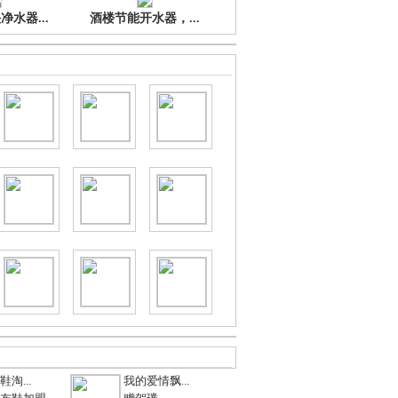
水器...
酒楼节能开水器，...
淘...
我的爱情飘...