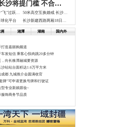
二手车进长沙将提门槛 不合标准将不予转移登记
长株潭城铁架桥“飞”过跃进湖 与沪昆线互通
50米高空互换婚戒 长沙热气球婚礼演绎空中浪漫
全球化平台
长沙新建西路两厢18日晚停水 请市民做好储水准备
株洲
湘潭
湖南
国内外
手打造嘉丽购频道
车发短信 乘客心惊肉跳20多分钟
近，向长株潭融城要资源
沙站站台面积达1.6万平方米
成都 九城推介会圆满收官
套牌”可申请更换号牌和行驶证
造型专业新娘跟妆~
帝服饰商务节品质