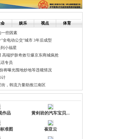
社会
娱乐
视点
体育
的一些因素
"全电动公交"城市 3年后成型
遇到小福星
膜 高端护肤奇效引爆京东商城疯抢
电话专员
月份将曝光囤地炒地等违规情况
6计
星街，韩流力量助推江南区
视作品
黄剑岩的汽车宝贝...
标准图
崔亚云