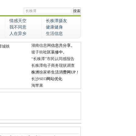
情感天空
长株潭摄友
我不同意
健康健身
人在异乡
生活信息
湖南信息网
信息共分享。
潭城铁
坡子街
社区装修中。
“长株潭”市民认同感报告
长株潭电子商务现状调查
株洲
徐家桥
生活消费网UP！
长沙SEO
网站优化
淘苹果