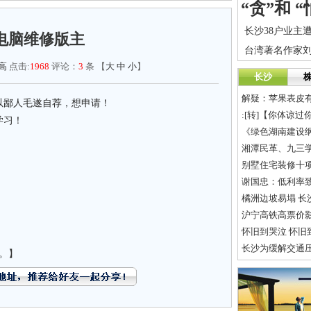
电脑维修版主
高
点击:
1968
评论：
3
条 【
大
中
小
】
长沙
解疑：苹果表皮
以鄙人毛遂自荐，想申请！
:[转]【你体谅过
学习！
《绿色湖南建设
别墅住宅装修十
谢国忠：低利率致
橘洲边坡易塌 长
沪宁高铁高票价影
怀旧到哭泣 怀旧
长沙为缓解交通压
。】