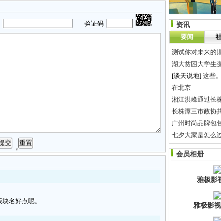
码
验证码
资讯
要闻
测试你对未来的
湖大贫困大学生
[谈天说地]
这些
在北京
湘江洪峰通过长株
长株潭三市政协
广州时尚品牌包
七夕大家是怎么过
北汽株洲造新车
会员相册
地方试点房产税
雅极影
版块名好点呢。
雅极影视