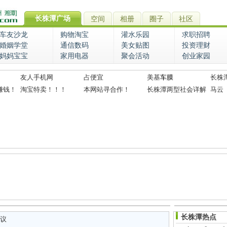
长株潭广场
空间
相册
圈子
社区
车友沙龙
购物淘宝
灌水乐园
求职招聘
婚姻学堂
通信数码
美女贴图
投资理财
妈妈宝宝
家用电器
聚会活动
创业家园
友人手机网
占便宜
美基
车膜
长株
赚钱！
淘宝特卖！！！
本网站寻合作！
长株潭两型社会详解
马云
长株潭热点
议