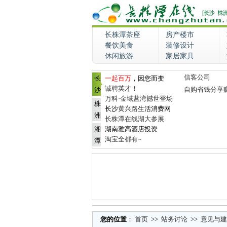
长株潭茶座
房产楼市
餐饮美食
装修设计
休闲旅游
家居家具
信客公司
长
一起百万
，因您而变
诚聘英才！
自购省钱分享
沙
万科·金域蓝湾撼世登场
株
长沙
黄兴路
生活消费网
洲
长株潭在线湖大参展
湘
湖南雅高酒店投资
淘宝全都有~
潭
您的位置
：
首页
>>
站务讨论
>>
意见与建