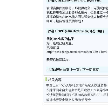
作者:小高
(2009/4/28 07:55, 评分:
2楼
)
管理员你如要细分：那就得建立：电脑硬件故障，电
我觉得现在还没必要那么细分，但是建立一
株潭论坛如忽略电脑方面知识会让人觉得少
呵呵，期待管理员的筹划！
作者:HOPE
(2009/4/28 14:56, 评分:
3楼
)
回复 3# 小高 的帖子
好，版块已经开立。
电脑IT 版
http://bbs.changzhutan.com/forum-229-1.html
希望你搞活版块。
共有3评论
首页
上一页
1
下一页
尾页
相关内容
中国已有3.5万人取得房地产经纪人执业资格
长沙商贸旅游职院招聘20名教师 5月10-13日
敏捷地产资金链充实 资金链安全