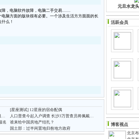
元旦水龙头净
脑软件故障，电脑二手交易.........
个电脑方面的版块很有必要。一个涉及生活方方面面的长
点什么！
活跃会员
[星座测试]
12星座的宿命配偶
长株潭国家自主创新示范区建设工作领导小组会议召开
人口普查今起入户调查 长沙3万普查员将佩戴证件上门
报名
谁来给中国房地产结扎？
博客视点
国土部：过半闲置地归咎地方政府
北京布鞋