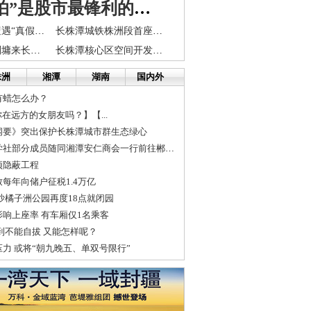
“贪”和 “怕”是股市最锋利的两把尖刀
长沙38户业主遭遇“真假网通”迷局 650元/年老断线
长株潭城铁株洲段首座隧道贯通
台湾著名作家刘墉来长沙做演讲 30张门票送市民
长株潭核心区空间开发与布局规划通过专家审批
株洲
湘潭
湖南
国内外
有蜡怎么办？
你在远方的女朋友吗？】【...
纲要》突出保护长株潭城市群生态绿心
湘潭民革、九三学社部分成员随同湘潭安仁商会一行前往郴州安仁进...
项隐蔽工程
每年向储户征税1.4万亿
沙橘子洲公园再度18点就闭园
响上座率 有车厢仅1名乘客
到不能自拔 又能怎样呢？
力 或将“朝九晚五、单双号限行”