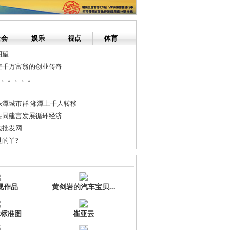
社会
娱乐
视点
体育
期望
变千万富翁的创业传奇
。。。。。。
潭城市群 湘潭上千人转移
共同建言发展循环经济
包批发网
的丫?
年底下线 今年或将建设第二工厂
方案仍在讨论中
视作品
黄剑岩的汽车宝贝...
标准图
崔亚云