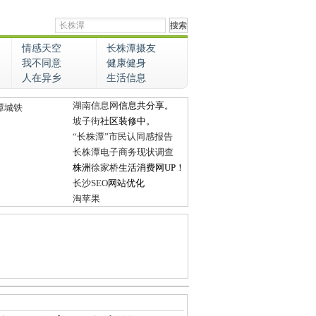
情感天空
长株潭摄友
我不同意
健康健身
人在异乡
生活信息
湖南信息网
信息共分享。
潭城铁
坡子街
社区装修中。
“长株潭”市民认同感报告
长株潭电子商务现状调查
株洲
徐家桥
生活消费网UP！
长沙SEO
网站优化
淘苹果