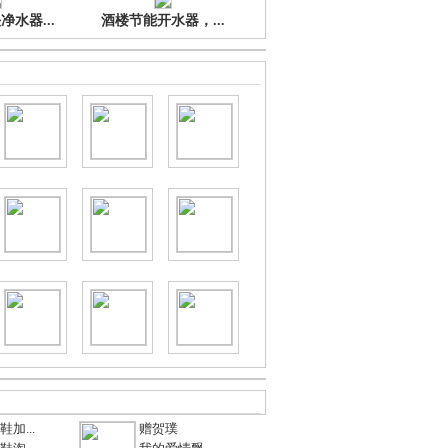
水器...
酒楼节能开水器，...
加...
赠贺璞