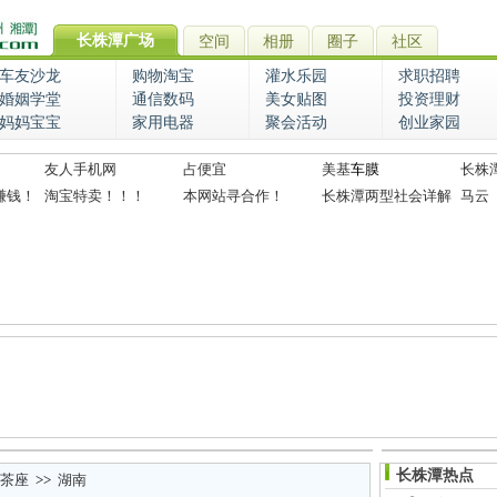
长株潭广场
空间
相册
圈子
社区
车友沙龙
购物淘宝
灌水乐园
求职招聘
婚姻学堂
通信数码
美女贴图
投资理财
妈妈宝宝
家用电器
聚会活动
创业家园
友人手机网
占便宜
美基
车膜
长株
赚钱！
淘宝特卖！！！
本网站寻合作！
长株潭两型社会详解
马云
长株潭热点
茶座
>>
湖南