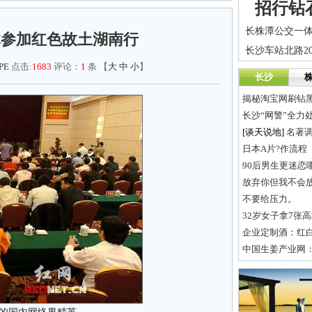
招行钻
体参加红色故土湖南行
PE
点击:
1683
评论：
1
条 【
大
中
小
】
长沙
揭秘淘宝网刷钻
长沙“网警”全力
[谈天说地]
名著
日本A片?作流程
90后男生更迷恋
放弃你但我不会
不要给压力。
32岁女子拿7张
企业定制酒：红白
中国生姜产业网