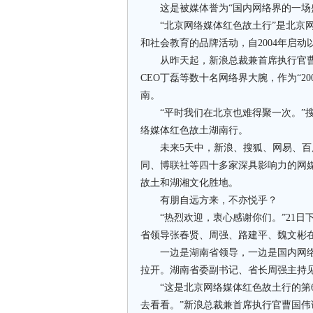
这是被媒体誉为“国内网络界的一场盛
“北京网络媒体红色故土行”是北京网
和社会教育的品牌活动，自2004年启动
从昨天起，新浪总裁兼首席执行官曹
CEO丁磊等数十名网络界大腕，作为“2
南。
“平时我们在北京也难得聚一次。”搜
络媒体红色故土湖南行。
未来5天中，新浪、搜狐、网易、百度
同、博联社等四十多家深具影响力的网
故土和湖湘文化胜地。
有朋自远方来，不亦悦乎？
“热烈欢迎，衷心感谢你们。”21日下
省领导张春贤、周强、路建平、魏文彬
一边是湖南省领导，一边是国内网络界
拉开。湖南省委副书记、省长周强主持
“这是北京网络媒体红色故土行的第6
去看看。”新浪总裁兼首席执行官曹国