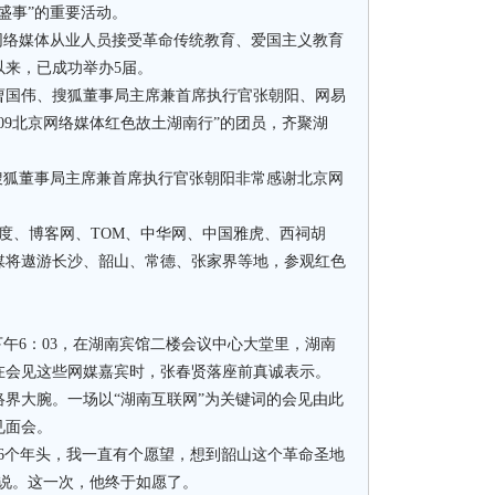
事”的重要活动。
络媒体从业人员接受革命传统教育、爱国主义教育
以来，已成功举办5届。
国伟、搜狐董事局主席兼首席执行官张朝阳、网易
009北京网络媒体红色故土湖南行”的团员，齐聚湖
狐董事局主席兼首席执行官张朝阳非常感谢北京网
、博客网、TOM、中华网、中国雅虎、西祠胡
媒将遨游长沙、韶山、常德、张家界等地，参观红色
午6：03，在湖南宾馆二楼会议中心大堂里，湖南
在会见这些网媒嘉宾时，张春贤落座前真诚表示。
大腕。一场以“湖南互联网”为关键词的会见由此
见面会。
个年头，我一直有个愿望，想到韶山这个革命圣地
伟说。这一次，他终于如愿了。