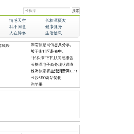
情感天空
长株潭摄友
我不同意
健康健身
人在异乡
生活信息
湖南信息网
信息共分享。
潭城铁
坡子街
社区装修中。
“长株潭”市民认同感报告
长株潭电子商务现状调查
株洲
徐家桥
生活消费网UP！
长沙SEO
网站优化
淘苹果