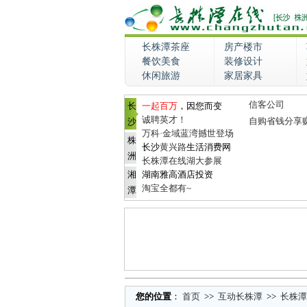
长株潭茶座
房产楼市
餐饮美食
装修设计
休闲旅游
家居家具
信客公司
长
一起百万
，因您而变
诚聘英才！
自购省钱分享
沙
万科·金域蓝湾撼世登场
株
长沙
黄兴路
生活消费网
洲
长株潭在线湖大参展
湘
湖南雅高酒店投资
淘宝全都有~
潭
您的位置
：
首页
>>
互动长株潭
>>
长株潭