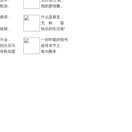
年...
尘封借口,勇...
加...
我的爱情飘...
营...
什么是垂直...
无 标 题
接...
快乐的生活着!
会...
一封时髦的情书
招兵买马
趁母亲节之...
布鞋加盟
每次醒来