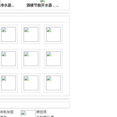
水器...
酒楼节能开水器，...
布鞋加盟
赠贺璞