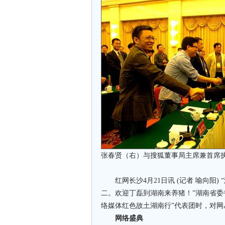
张春贤（右）与搜狐董事局主席兼首席
红网长沙4月21日讯 (记者 喻向阳)
二。欢迎丁磊到湖南来养猪！”湖南省委书
络媒体红色故土湖南行”代表团时，对网
网络盛典