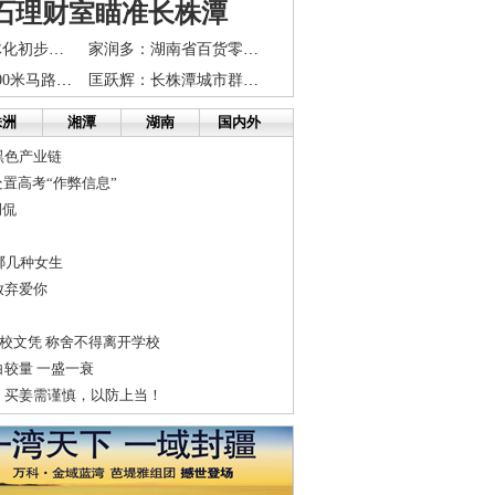
石理财室瞄准长株潭
长株潭公交一体化初步方案出台 株潭拟直通公交
家润多：湖南省百货零售企业龙头
长沙车站北路200米马路飘刺鼻怪味 居民饭都吃不下
匡跃辉：长株潭城市群水价改革的基本思路
株洲
湘潭
湖南
国内外
黑色产业链
处置高考“作弊信息”
调侃
哪几种女生
放弃爱你
高校文凭 称舍不得离开学校
较量 一盛一衰
：买姜需谨慎，以防上当！