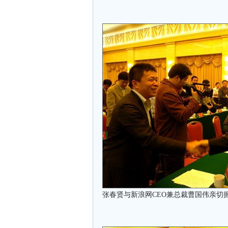
张春贤与新浪网CEO兼总裁曹国伟亲切