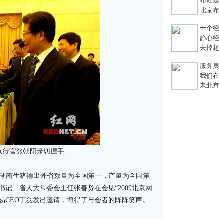
布鞋是老
北京布鞋
十个经典
静心经
去掉超链
服务员不
我们在
老北京
执行官张朝阳亲切握手。
 “湖南生猪输出外省数量为全国第一，产量为全国第
记、省人大常委会主任张春贤在会见“2009北京网
易CEO丁磊发出邀请，博得了与会者的阵阵笑声。