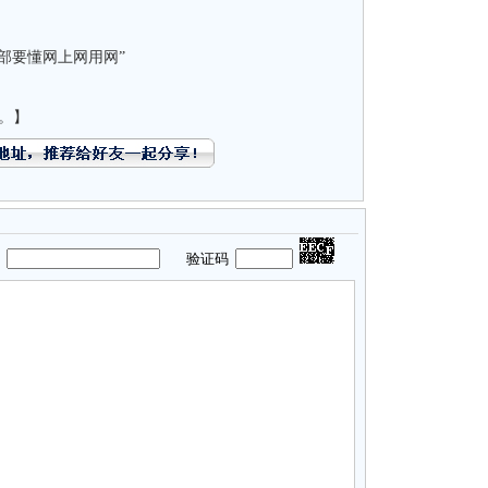
部要懂网上网用网”
。】
码
验证码