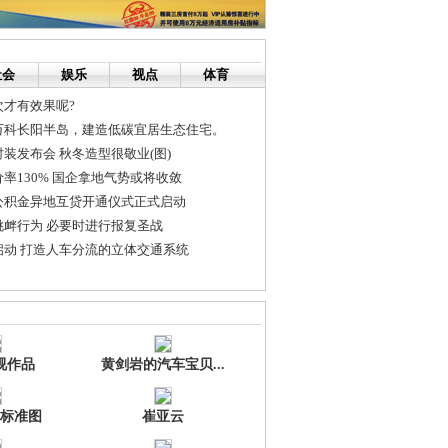
社会
娱乐
视点
体育
才有效果呢?
万科长阳半岛，建造低碳宜居生态住宅。
装发布会 秋冬造型很敬业(图)
率130% 国企拿地气势或将收敛
公积金异地互贷开通仪式正式启动
挑衅行为 必要时进行报复圣战
启动 打造人车分流的立体交通系统
鸡 90后浏阳农民网上卖鸡线下火爆
手，请为他/她做这15件事
视作品
黄剑岩的汽车宝贝...
标准图
崔亚云