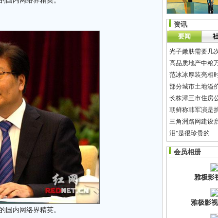
沙的国内网络界精英。
资讯
要闻
光子嫩肤需要几次
高品质地产中粮
范冰冰厚装亮相时
部分城市土地溢价
长株潭三市住房
朝鲜称韩军演是
三角洲路网建设
泪"是很珍贵的
听说城里人爱吃土
会员相册
[杂七杂八]
如果分
雅极影
雅极影视
沙的国内网络界精英。