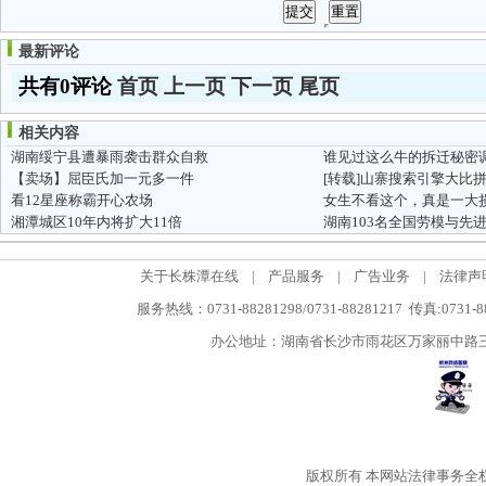
最新评论
共有0评论
首页
上一页
下一页
尾页
相关内容
湖南绥宁县遭暴雨袭击群众自救
谁见过这么牛的拆迁秘密
【卖场】屈臣氏加一元多一件
[转载]山寨搜索引擎大比
看12星座称霸开心农场
女生不看这个，真是一大
湘潭城区10年内将扩大11倍
湖南103名全国劳模与先
关于长株潭在线
|
产品服务
|
广告业务
|
法律声
服务热线：0731-88281298/0731-88281217 传真:0731-
办公地址：湖南省长沙市雨花区万家丽中路三段5
版权所有
本网站法律事务全