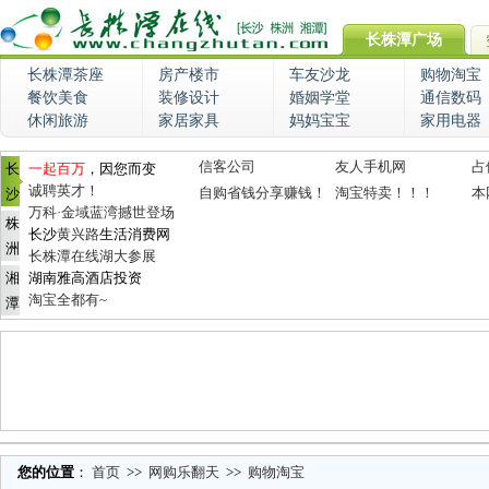
长株潭广场
长株潭茶座
房产楼市
车友沙龙
购物淘宝
餐饮美食
装修设计
婚姻学堂
通信数码
休闲旅游
家居家具
妈妈宝宝
家用电器
信客公司
友人手机网
占
长
一起百万
，因您而变
诚聘英才！
自购省钱分享赚钱！
淘宝特卖！！！
本
沙
万科·金域蓝湾撼世登场
株
长沙
黄兴路
生活消费网
洲
长株潭在线湖大参展
湘
湖南雅高酒店投资
淘宝全都有~
潭
您的位置
：
首页
>>
网购乐翻天
>>
购物淘宝