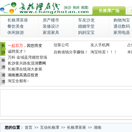
长株潭广场
长株潭茶座
房产楼市
车友沙龙
购物淘宝
餐饮美食
装修设计
婚姻学堂
通信数码
休闲旅游
家居家具
妈妈宝宝
家用电器
信客公司
友人手机网
占
长
一起百万
，因您而变
诚聘英才！
自购省钱分享赚钱！
淘宝特卖！！！
本
沙
万科·金域蓝湾撼世登场
株
长沙
黄兴路
生活消费网
洲
长株潭在线湖大参展
湘
湖南雅高酒店投资
淘宝全都有~
潭
您的位置
：
首页
>>
互动长株潭
>>
长株潭茶座
>>
湖南