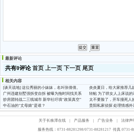
最新评论
共有0评论
首页
上一页
下一页
尾页
相关内容
[谈天说地]
这位秀丽的小妹妹，名叫张倩倩。
炎炎夏日，给大家推荐几款
广州违建别墅强拆变自拆 被曝为拖时间找关系
转帖 为了哄女人上床说的
炒房团转战二三线城市 新华社吁填“政策真空”
中石油的“丈母娘”是谁？
贵阳私家侦探 处理情感外
关于长株潭在线
|
产品服务
|
广告业务
|
法律声
服务热线：0731-88281298/0731-88281217 传真:0731-