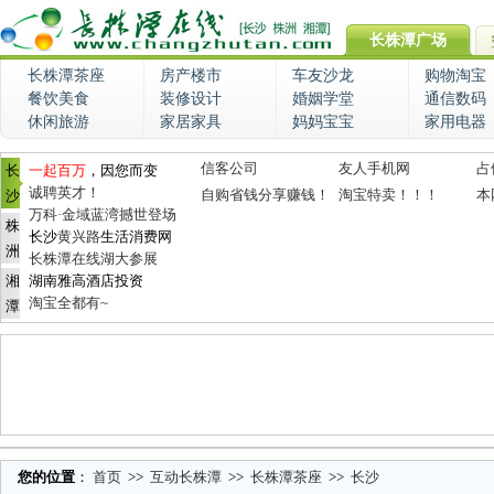
长株潭广场
长株潭茶座
房产楼市
车友沙龙
购物淘宝
餐饮美食
装修设计
婚姻学堂
通信数码
休闲旅游
家居家具
妈妈宝宝
家用电器
信客公司
友人手机网
占
长
一起百万
，因您而变
诚聘英才！
自购省钱分享赚钱！
淘宝特卖！！！
本
沙
万科·金域蓝湾撼世登场
株
长沙
黄兴路
生活消费网
洲
长株潭在线湖大参展
湘
湖南雅高酒店投资
淘宝全都有~
潭
您的位置
：
首页
>>
互动长株潭
>>
长株潭茶座
>>
长沙