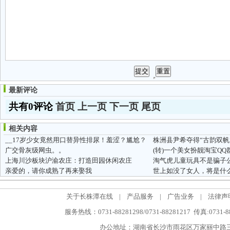
最新评论
共有0评论
首页
上一页
下一页
尾页
相关内容
__17岁少女竟然用口替异性排尿！羞涩？尴尬？
株洲县尹希夺得“古韵双帆
广交骨灰级网虫。。
上海川沙板块沪渝农庄：打造田园休闲农庄
淘气虎儿童玩具不是骗子
亲爱的，请你成熟了再来娶我
世上如没了女人，将是什
关于长株潭在线
|
产品服务
|
广告业务
|
法律声
服务热线：0731-88281298/0731-88281217 传真:0731-
办公地址：湖南省长沙市雨花区万家丽中路三段5