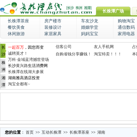
长株潭广场
长株潭茶座
房产楼市
车友沙龙
购物淘宝
餐饮美食
装修设计
婚姻学堂
通信数码
休闲旅游
家居家具
妈妈宝宝
家用电器
信客公司
友人手机网
占
长
一起百万
，因您而变
诚聘英才！
自购省钱分享赚钱！
淘宝特卖！！！
本
沙
万科·金域蓝湾撼世登场
株
长沙
黄兴路
生活消费网
洲
长株潭在线湖大参展
湘
湖南雅高酒店投资
淘宝全都有~
潭
您的位置
：
首页
>>
互动长株潭
>>
长株潭茶座
>>
湖南