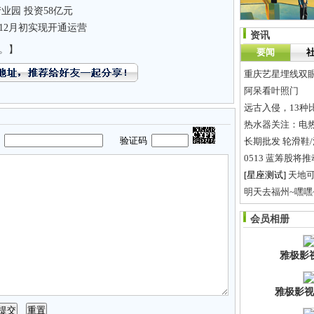
业园 投资58亿元
12月初实现开通运营
资讯
。】
要闻
重庆艺星埋线双
阿呆看叶照门
远古入侵，13种
热水器关注：电
码
验证码
长期批发 轮滑鞋
0513 蓝筹股将
[星座测试]
天地
明天去福州~嘿嘿~
长沙业主遇怪事:
会员相册
为了革命。我决
雅极影
雅极影视