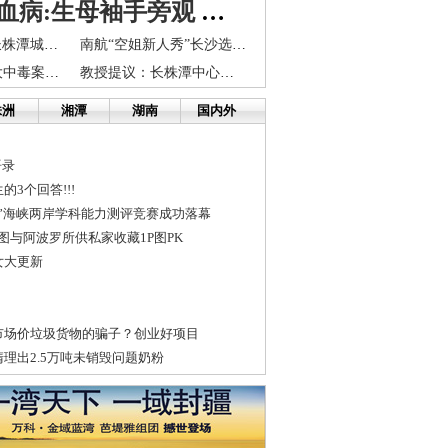
女孩患白血病:生母袖手旁观 姐姐不愿为她骨髓配型
湖南立法保护长株潭城市群生态“绿心”
南航“空姐新人秀”长沙选区开赛 海归美女为梦想参赛
!!!湖南浏阳特大中毒案（湖南一学子给中央领导的一封信）(转载)
教授提议：长株潭中心城市带动城乡融合
株洲
湘潭
湖南
国内外
语录
3个回答!!!
”海峡两岸学科能力测评竞赛成功落幕
P图与阿波罗所供私家收藏1P图PK
女大更新
市场价垃圾货物的骗子？创业好项目
理出2.5万吨未销毁问题奶粉