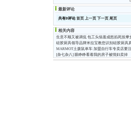
最新评论
共有0评论
首页
上一页
下一页
尾页
相关内容
生意不顺又被调侃 包工头恼羞成怒掐死按摩
硅胶厨具领导品牌米拉宝教您识别硅胶厨具
[杂七杂八]
眼睁睁看着我的房子被情妇卖掉