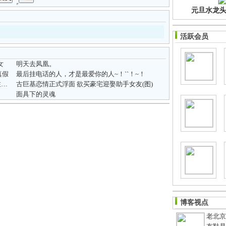
元旦水龙头净
活跃会员
女
明天去凤凰。
真假
最后挂电话的人，才是最爱你的人~！``！~！
MARMOT土拨鼠单车:加盟自行车专卖店要注重自行车价格把控
古巨基恋情正式浮面 欲买豪宅迎娶助手女友(图)
面具下的灵魂
博客视点
老北京