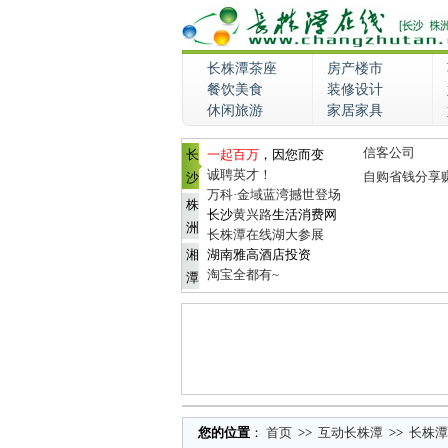
长株潭茶座
房产楼市
餐饮美食
装修设计
休闲旅游
家居家具
信客公司
长
一起百万
，因您而变
诚聘英才！
自购省钱分享
沙
万科·金域蓝湾撼世登场
株
长沙
黄兴路
生活消费网
洲
长株潭在线湖大参展
湘
湖南雅高酒店投资
淘宝全都有~
潭
您的位置
：
首页
>>
互动长株潭
>>
长株潭