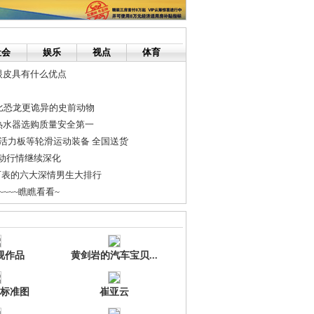
社会
娱乐
视点
体育
眼皮具有什么优点
比恐龙更诡异的史前动物
热水器选购质量安全第一
/活力板等轮滑运动装备 全国送货
推动行情继续深化
可表的六大深情男生大排行
~~~瞧瞧看看~
安全验收报告没影 开发商急催收房
定了！！！！！
视作品
黄剑岩的汽车宝贝...
标准图
崔亚云