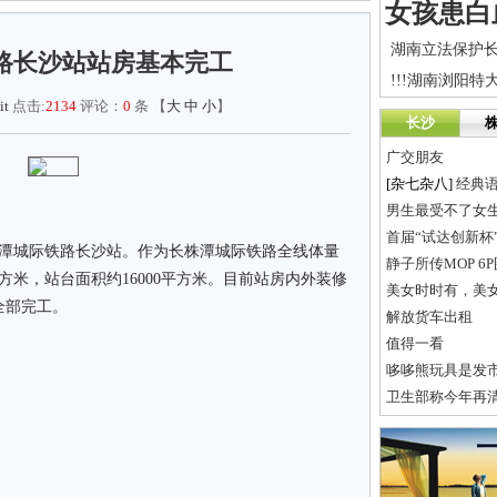
路长沙站站房基本完工
it
点击:
2134
评论：
0
条 【
大
中
小
】
长沙
广交朋友
[杂七杂八]
经典
男生最受不了女生的
首届“试达创新杯
潭城际铁路长沙站。作为长株潭城际铁路全线体量
静子所传MOP 6
平方米，站台面积约16000平方米。目前站房内外装修
美女时时有，美
全部完工。
解放货车出租
值得一看
哆哆熊玩具是发
卫生部称今年再清