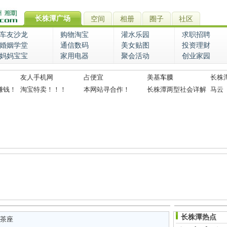
长株潭广场
空间
相册
圈子
社区
车友沙龙
购物淘宝
灌水乐园
求职招聘
婚姻学堂
通信数码
美女贴图
投资理财
妈妈宝宝
家用电器
聚会活动
创业家园
友人手机网
占便宜
美基
车膜
长株
赚钱！
淘宝特卖！！！
本网站寻合作！
长株潭两型社会详解
马云
长株潭热点
茶座