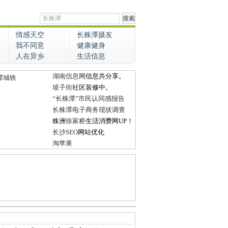
情感天空
长株潭摄友
我不同意
健康健身
人在异乡
生活信息
湖南信息网
信息共分享。
潭城铁
坡子街
社区装修中。
“长株潭”市民认同感报告
长株潭电子商务现状调查
株洲
徐家桥
生活消费网UP！
长沙SEO
网站优化
淘苹果