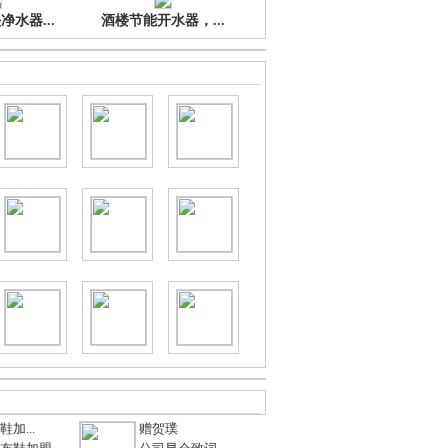
水器...
酒楼节能开水器，...
加...
赠贺璞