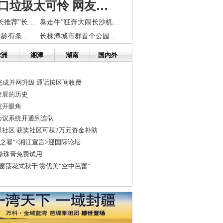
“石狮”满口垃圾太可怜 网友呼吁举手之劳成就大文明
假饮水机称“市长推荐”长沙老爹被上门推销忽悠了
暴走牛”狂奔大闹长沙机场高速 顶了民警再撞警车
长沙小学入学年龄有条件放宽 学区调整4月中旬到位
长株潭城市群首个公园式总部经济产业园奠基
株洲
湘潭
湖南
国内外
完成并网升级 通话按区间收费
发展的历史
院开眼角
会议系统开通到连队
社区 获奖社区可获2万元资金补助
界之晷"<湘江宣言>迎国际论坛
珍珠膏免费试用
窗荡花式秋千 赏优美“空中芭蕾”