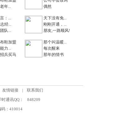
布鞋加盟
公司早会致词
年...
偶然
：...
天下没有免...
志经...
刚刚开通，...
队...
朋友,一路顺风!
布鞋加盟
那个叫温暖...
力...
每次醒来
招兵买马
那年的情书
友情链接
|
联系我们
om 即时通讯QQ：
848209
：410014