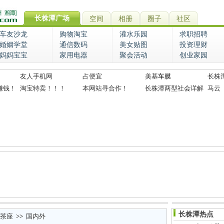
长株潭广场
空间
相册
圈子
社区
车友沙龙
购物淘宝
灌水乐园
求职招聘
婚姻学堂
通信数码
美女贴图
投资理财
妈妈宝宝
家用电器
聚会活动
创业家园
友人手机网
占便宜
美基
车膜
长株
赚钱！
淘宝特卖！！！
本网站寻合作！
长株潭两型社会详解
马云
长株潭热点
茶座
>>
国内外