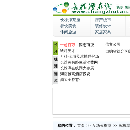
长株潭茶座
房产楼市
餐饮美食
装修设计
休闲旅游
家居家具
信客公司
长
一起百万
，因您而变
诚聘英才！
自购省钱分享
沙
万科·金域蓝湾撼世登场
株
长沙
黄兴路
生活消费网
洲
长株潭在线湖大参展
湘
湖南雅高酒店投资
淘宝全都有~
潭
您的位置
：
首页
>>
互动长株潭
>>
长株潭