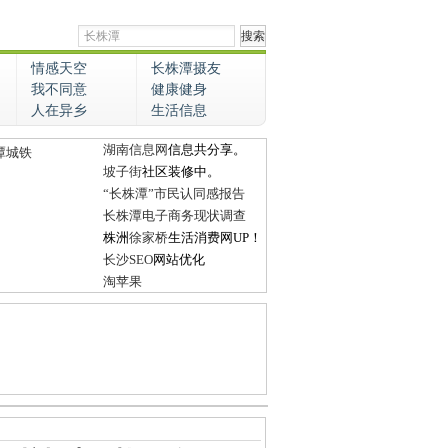
情感天空
长株潭摄友
我不同意
健康健身
人在异乡
生活信息
湖南信息网
信息共分享。
潭城铁
坡子街
社区装修中。
“长株潭”市民认同感报告
长株潭电子商务现状调查
株洲
徐家桥
生活消费网UP！
长沙SEO
网站优化
淘苹果