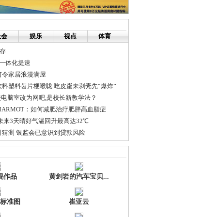
社会
娱乐
视点
体育
内存
群一体化提速
何令家居浪漫满屋
料塑料齿片梗喉咙 吃皮蛋未剥壳先“爆炸”
校电脑室改为网吧,是校长新教学法？
ARMOT：如何减肥治疗肥胖高血脂症
未来3天晴好气温回升最高达32℃
引猜测 银监会已意识到贷款风险
不停，酒店预订不用你愁
绿心核心区
视作品
黄剑岩的汽车宝贝...
标准图
崔亚云