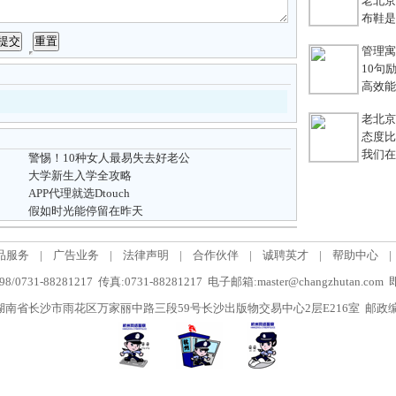
老北京
布鞋是老
管理寓言
10句励
高效能团
老北京
态度比能
我们在
警惕！10种女人最易失去好老公
大学新生入学全攻略
APP代理就选Dtouch
假如时光能停留在昨天
品服务
|
广告业务
|
法律声明
|
合作伙伴
|
诚聘英才
|
帮助中心
|
/0731-88281217 传真:0731-88281217 电子邮箱:master@changzhutan.c
南省长沙市雨花区万家丽中路三段59号长沙出版物交易中心2层E216室 邮政编码