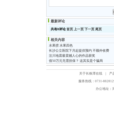
最新评论
共有0评论
首页
上一页
下一页
尾页
相关内容
水果捞 水果四色
长沙公立医院下月起提供预约 不额外收费
汶川地震最震撼人心的作品获奖
借50万元无需担保？ 这其实是个骗局
关于长株潭在线
|
产
服务热线：0731-88281298
办公地址：湖