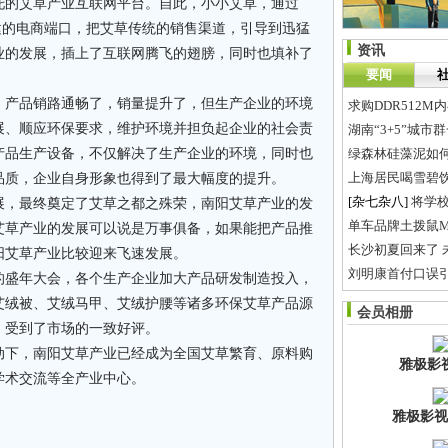
托的艾草产业互联网平台。自此，小小艾草，通过
om》搭建的电商端口，把艾草传统的销售渠道，引导到迅猛
资讯
业的发展，插上了互联网腾飞的翅膀，同时也填补了
要闻
，产品销路通畅了，销量提升了，但生产企业的环境
求购DDR512M
展、顺应环保要求，维护环境并担负起企业的社会责
湖南“3+5”城市
产品生产设备，不仅解决了生产企业的环境，同时也
绿森林硅藻泥如
上海居民喝雪碧饮
品质，企业自身形象也得到了最大幅度的提升。
[杂七杂八]
将学
展，最终奠定了艾草之都之殊荣，南阳艾草产业的发
单车品牌土拨鼠M
艾草产业的发展可以说是万事俱备，如果能把产品推
长沙初夏回来了 
阳艾草产业比较迎来飞速发展。
刘明康首付口误
新的盛年大会，各个生产企业加大产品研发制造投入，
桂林旅游自驾嗨
艾绒被、艾绒马甲、艾绒护腰等诸多环保艾草产品源
会员相册
打造长株潭生态
，受到了市场的一致好评。
动下，南阳艾草产业已经成为全国艾草繁育、原料购
雅极影
学术交流等全产业中心。
雅极影视