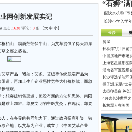
产业网创新发展实记
it
点击:
1638
评论：
0
条 【
大
中
小
】
长沙
房屋
伏桐柏山、魏巍茫茫伏牛山，为艾草提供了得天独厚
长株潭7月1日前
艾草之都之盛名。
中国房地产市场
上海艺星整形医
湖南省军区视频
的艾草产品，诸如：艾条、艾绒等传统低端产品为
长沙评选节能环保
售渠道，再加上生产企业恶性竞争大打价格战，而忽
橘子洲:安装"世
举步维艰。
去痘印美白 芦荟
术；想突破销售渠道，但没有新的方法和思路。南阳
4月去长沙世界之
真是难上加难。华夏文明的中医艾灸，在现代，却要
长株潭人在美国
有心人，在各界的共同能力下，通过政府招商引资，独
草原产地，以艾草为产业，成立了《中国艾草产业