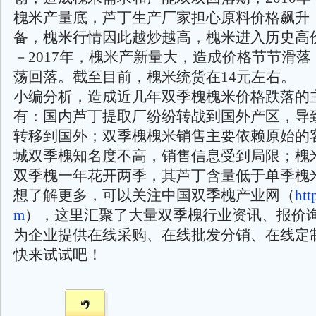
槐米产量底，芦丁生产厂家担心原料价格飙升
备，槐米行情因此越炒越高，槐米进入历史高价
－2017年，槐米产新量大，造成价格节节滑
荡回落。截至目前，槐米统货在14元左右。
小编分析，造成近几年双季槐槐米价格跌落的
有：国内芦丁提取厂纷纷转战到国外产区，导
转移到国外；双季槐槐米销售主要依赖原始的
城双季槐知名度不高，销售信息受到局限；槐
双季槐一年花开两季，其芦丁含量低于单季槐
想了解更多，可以关注中国双季槐产业网（
htt
m
），这里汇聚了大量双季槐行业资讯、报价
为企业提供在线采购、在线批发分销、在线定
快来试试吧！