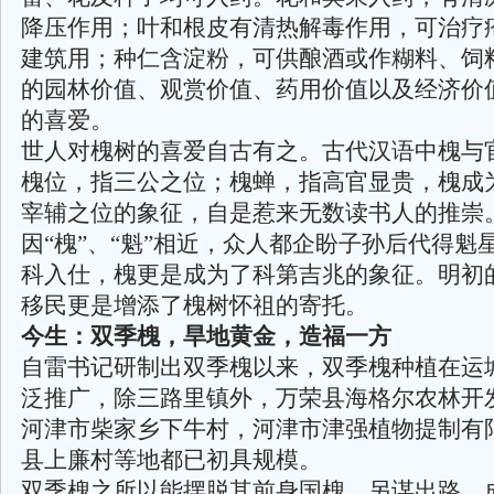
降压作用；叶和根皮有清热解毒作用，可治疗
建筑用；种仁含淀粉，可供酿酒或作糊料、饲
的园林价值、观赏价值、药用价值以及经济价
的喜爱。
世人对槐树的喜爱自古有之。古代汉语中槐与
槐位，指三公之位；槐蝉，指高官显贵，槐成
宰辅之位的象征，自是惹来无数读书人的推崇
因“槐”、“魁”相近，众人都企盼子孙后代得魁
科入仕，槐更是成为了科第吉兆的象征。明初
移民更是增添了槐树怀祖的寄托。
今生：双季槐，旱地黄金，造福一方
自雷书记研制出双季槐以来，双季槐种植在运
泛推广，除三路里镇外，万荣县海格尔农林开
河津市柴家乡下牛村，河津市津强植物提制有
县上廉村等地都已初具规模。
双季槐之所以能摆脱其前身国槐，另谋出路，