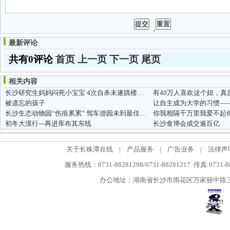
最新评论
共有0评论
首页
上一页
下一页
尾页
相关内容
长沙研究生妈妈闷死小宝宝 4次自杀未遂跳楼重伤
有40万人喜欢这个妞，真
被遗忘的孩子
让自主成为大学的习惯——
长沙生态动物园“伤痕累累” 驾车游园未到最佳时机
你我相隔千万里我爱不起你
初冬大漠行---再进库布其东线
长沙食博会成交逾百亿
关于长株潭在线
|
产品服务
|
广告业务
|
法律声
服务热线：0731-88281298/0731-88281217 传真:0731-
办公地址：湖南省长沙市雨花区万家丽中路三段5