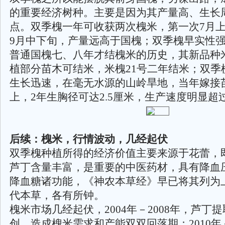
的重要经济树种。主要是因为其产量高、生长
点。双季槐一年可收获两次槐米，第一次7月
9月中下旬，产量远高于国槐；双季槐早实性
普通国槐七、八年才结槐米的历史，其新品种
植部分苗木可结米，米槐21号二年结米；双季
生长迅速，在毫无水源的山岭旱地，当年嫁接苗
上，2年生胸径可达2.5厘米，生产速度明显超
后续：槐米，行情波动，几经起伏
双季槐种植所得的经济价值主要来源于花蕾，
芦丁含量丰富，是重要的中医药材，具有降血
降血糖诸功能，《神农本草经》早已将其列为
代本草，各有所钟。
槐米市场几经起伏，2004年－2008年，芦丁
创，造成槐米需求和产能双双回落期；2010年－