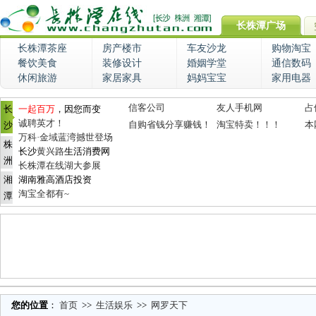
长株潭广场
长株潭茶座
房产楼市
车友沙龙
购物淘宝
餐饮美食
装修设计
婚姻学堂
通信数码
休闲旅游
家居家具
妈妈宝宝
家用电器
信客公司
友人手机网
占
长
一起百万
，因您而变
诚聘英才！
自购省钱分享赚钱！
淘宝特卖！！！
本
沙
万科·金域蓝湾撼世登场
株
长沙
黄兴路
生活消费网
洲
长株潭在线湖大参展
湘
湖南雅高酒店投资
淘宝全都有~
潭
您的位置
：
首页
>>
生活娱乐
>>
网罗天下