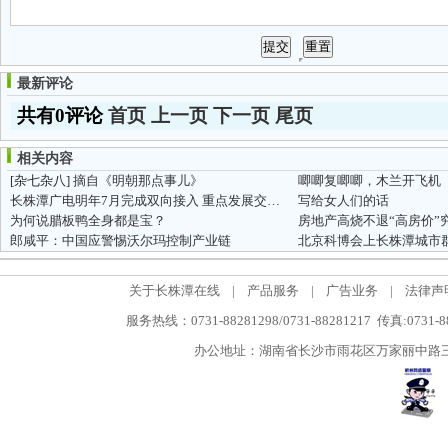
最新评论
共有0评论
首页
上一页
下一页
尾页
相关内容
[杂七杂八]
摘自《明朝那点事儿》
唧唧复唧唧，木兰开飞机
长株潭广电明年7月完成双向接入 重点发展交互业务
写给女人们的话
为何说腊板鸭全身都是宝？
房地产高烧不退“高房价”
郎咸平：中国应警惕沃尔玛控制产业链
北京科博会上长株潭城市
关于长株潭在线
|
产品服务
|
广告业务
|
法律声
服务热线：0731-88281298/0731-88281217 传真:0731-
办公地址：湖南省长沙市雨花区万家丽中路三段5