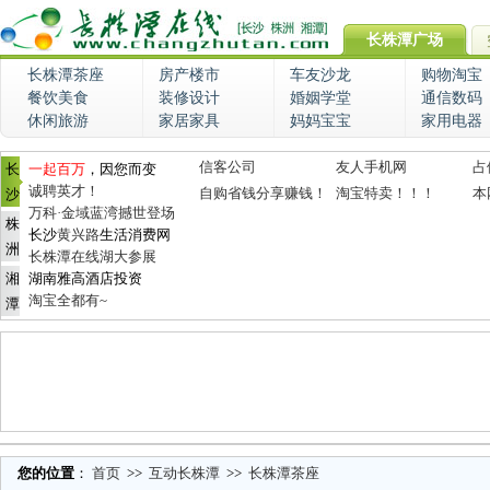
长株潭广场
长株潭茶座
房产楼市
车友沙龙
购物淘宝
餐饮美食
装修设计
婚姻学堂
通信数码
休闲旅游
家居家具
妈妈宝宝
家用电器
信客公司
友人手机网
占
长
一起百万
，因您而变
诚聘英才！
自购省钱分享赚钱！
淘宝特卖！！！
本
沙
万科·金域蓝湾撼世登场
株
长沙
黄兴路
生活消费网
洲
长株潭在线湖大参展
湘
湖南雅高酒店投资
淘宝全都有~
潭
您的位置
：
首页
>>
互动长株潭
>>
长株潭茶座