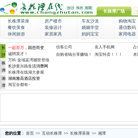
长株潭广场
长株潭茶座
房产楼市
车友沙龙
购物淘宝
餐饮美食
装修设计
婚姻学堂
通信数码
休闲旅游
家居家具
妈妈宝宝
家用电器
信客公司
友人手机网
占
长
一起百万
，因您而变
诚聘英才！
自购省钱分享赚钱！
淘宝特卖！！！
本
沙
万科·金域蓝湾撼世登场
株
长沙
黄兴路
生活消费网
洲
长株潭在线湖大参展
湘
湖南雅高酒店投资
淘宝全都有~
潭
您的位置
：
首页
>>
互动长株潭
>>
长株潭茶座
>>
湘潭