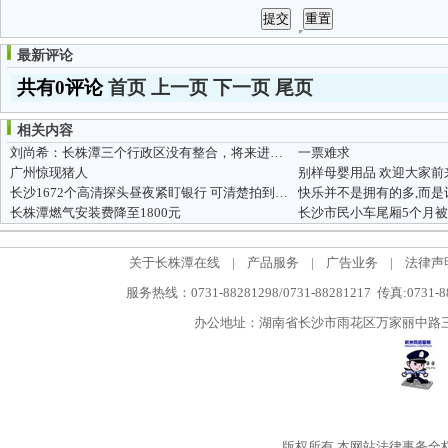
最新评论
共有0评论
首页
上一页
下一页
尾页
相关内容
刘尚希：长株潭三个行政区没有整合，将来进一步的发展是难上加难
一票难求
广州惊现猪人
别样母婴用品 欢迎大家前
长沙1672个高清探头昼夜紧盯银行 可清楚拍到人脸
快乐并不是拥有的多,而是
长株潭燃气安装费降至1800元
关于长株潭在线
|
产品服务
|
广告业务
|
法律声
服务热线：0731-88281298/0731-88281217 传真:0731-
办公地址：湖南省长沙市雨花区万家丽中路三段5
版权所有
本网站法律事务全