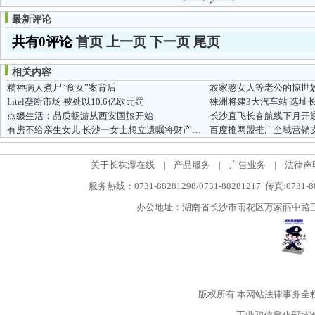
最新评论
共有0评论
首页
上一页
下一页
尾页
相关内容
精神病人煮尸“食女”案背后
农家憨女人等老公的惊世
Intel垄断市场 被处以10.6亿欧元罚
株洲将建3大汽车站 选址
点缀生活：品质畅游从西安国旅开始
有房不给亲生女儿 长沙一女士想立遗嘱将财产捐掉
百度推网盟推广全域营销
关于长株潭在线
|
产品服务
|
广告业务
|
法律声
服务热线：0731-88281298/0731-88281217 传真:0731-
办公地址：湖南省长沙市雨花区万家丽中路三段5
版权所有
本网站法律事务全