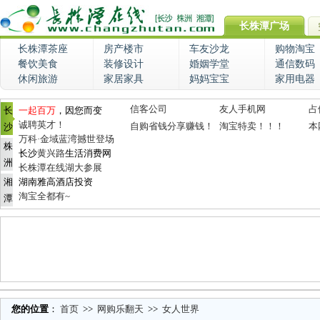
长株潭广场
长株潭茶座
房产楼市
车友沙龙
购物淘宝
餐饮美食
装修设计
婚姻学堂
通信数码
休闲旅游
家居家具
妈妈宝宝
家用电器
信客公司
友人手机网
占
长
一起百万
，因您而变
诚聘英才！
自购省钱分享赚钱！
淘宝特卖！！！
本
沙
万科·金域蓝湾撼世登场
株
长沙
黄兴路
生活消费网
洲
长株潭在线湖大参展
湘
湖南雅高酒店投资
淘宝全都有~
潭
您的位置
：
首页
>>
网购乐翻天
>>
女人世界