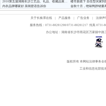
2010第五届湖南长沙工艺品、礼品、收藏品展览会
楼市新政下 自住型买家到
内衣品牌哪家好 亲闺密语告诉你
金秋十月，绝味鸭脖销量
关于长株潭在线
|
产品服务
|
广告业务
|
法律声
服务热线：0731-88281298/0731-88281217 传真:0731-
办公地址：湖南省长沙市雨花区万家丽中路三段5
版权所有
本网站法律事务全
工业和信息化部批