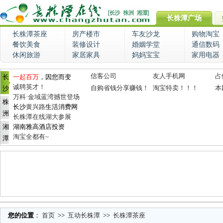
长株潭广场
长株潭茶座
房产楼市
车友沙龙
购物淘宝
餐饮美食
装修设计
婚姻学堂
通信数码
休闲旅游
家居家具
妈妈宝宝
家用电器
信客公司
友人手机网
占
长
一起百万
，因您而变
诚聘英才！
自购省钱分享赚钱！
淘宝特卖！！！
本
沙
万科·金域蓝湾撼世登场
株
长沙
黄兴路
生活消费网
洲
长株潭在线湖大参展
湘
湖南雅高酒店投资
淘宝全都有~
潭
您的位置
：
首页
>>
互动长株潭
>>
长株潭茶座