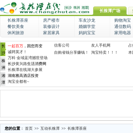
长株潭广场
长株潭茶座
房产楼市
车友沙龙
购物淘宝
餐饮美食
装修设计
婚姻学堂
通信数码
休闲旅游
家居家具
妈妈宝宝
家用电器
信客公司
友人手机网
占
长
一起百万
，因您而变
诚聘英才！
自购省钱分享赚钱！
淘宝特卖！！！
本
沙
万科·金域蓝湾撼世登场
株
长沙
黄兴路
生活消费网
洲
长株潭在线湖大参展
湘
湖南雅高酒店投资
淘宝全都有~
潭
您的位置
：
首页
>>
互动长株潭
>>
长株潭茶座