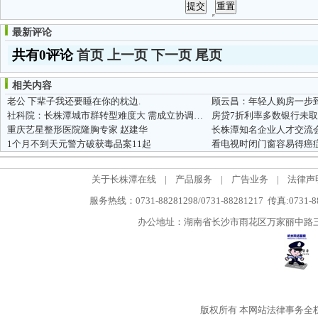
最新评论
共有0评论
首页
上一页
下一页
尾页
相关内容
老公 下辈子我还要睡在你的枕边.
顾云昌：年轻人购房一步
社科院：长株潭城市群转型难度大 需成立协调机构
重庆艺星整形医院隆胸专家 赵建华
长株潭知名企业人才交流
1个月不到天元警方破获毒品案11起
看电视时闭门窗容易得癌
关于长株潭在线
|
产品服务
|
广告业务
|
法律声
服务热线：0731-88281298/0731-88281217 传真:0731-
办公地址：湖南省长沙市雨花区万家丽中路三段5
版权所有
本网站法律事务全