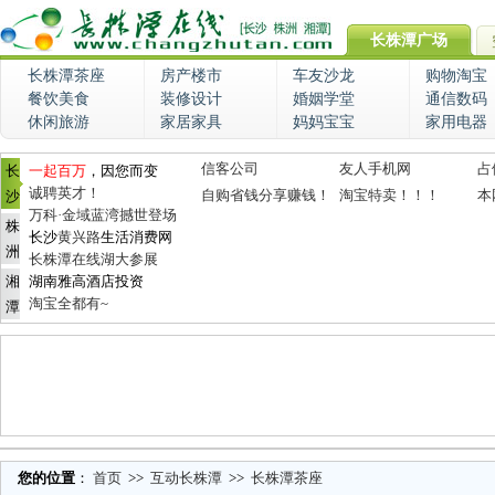
长株潭广场
长株潭茶座
房产楼市
车友沙龙
购物淘宝
餐饮美食
装修设计
婚姻学堂
通信数码
休闲旅游
家居家具
妈妈宝宝
家用电器
信客公司
友人手机网
占
长
一起百万
，因您而变
诚聘英才！
自购省钱分享赚钱！
淘宝特卖！！！
本
沙
万科·金域蓝湾撼世登场
株
长沙
黄兴路
生活消费网
洲
长株潭在线湖大参展
湘
湖南雅高酒店投资
淘宝全都有~
潭
您的位置
：
首页
>>
互动长株潭
>>
长株潭茶座