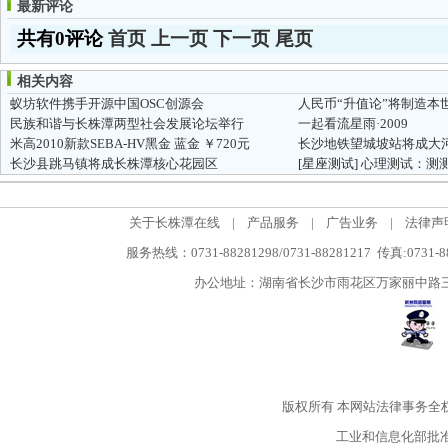
最新评论
共有0评论
首页
上一页
下一页
尾页
相关内容
蚁坊软件携手开源中国OSC创源会
人民币“升值论”将制造本
民族和谐与长株潭两型社会发展论坛举行
一起看流星雨·2009
米高2010新款SEBA-HV黑金 蓝金 ￥720元
长沙县跳马镇将成长株潭核心花园区
[星座测试]
心理测试：测
关于长株潭在线
|
产品服务
|
广告业务
|
法律声
服务热线：0731-88281298/0731-88281217 传真:0731-
办公地址：湖南省长沙市雨花区万家丽中路三段5
版权所有
本网站法律事务全
工业和信息化部批