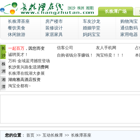
长株潭广场
长株潭茶座
房产楼市
车友沙龙
购物淘宝
餐饮美食
装修设计
婚姻学堂
通信数码
休闲旅游
家居家具
妈妈宝宝
家用电器
信客公司
友人手机网
占
长
一起百万
，因您而变
诚聘英才！
自购省钱分享赚钱！
淘宝特卖！！！
本
沙
万科·金域蓝湾撼世登场
株
长沙
黄兴路
生活消费网
洲
长株潭在线湖大参展
湘
湖南雅高酒店投资
淘宝全都有~
潭
您的位置
：
首页
>>
互动长株潭
>>
长株潭茶座