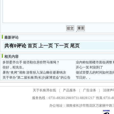
最新评论
共有0评论
首页
上一页
下一页
尾页
相关内容
多部委齐出手 能否勒住房价野马缰绳？
业内称短期楼市面临调整
你好，程先生。
开心一笑 时刻到了
暑热“炙烤”湖南 游客纷入深山幽谷避暑纳凉
做试管婴儿的时间如何选
关于举办“第二届长株潭(长沙)家博览会”的公告
节日好。。
关于长株潭在线
|
产品服务
|
广告业务
|
法律声
服务热线：0731-88281298/0731-88281217 传真:0731-
办公地址：湖南省长沙市雨花区万家丽中路三段5