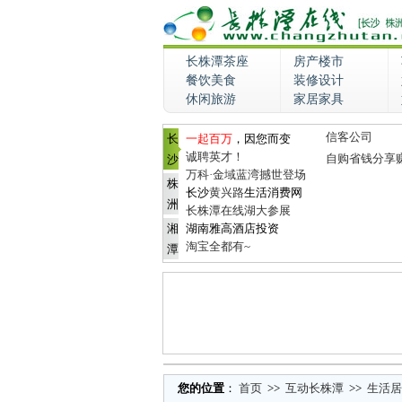
长株潭茶座
房产楼市
餐饮美食
装修设计
休闲旅游
家居家具
信客公司
长
一起百万
，因您而变
诚聘英才！
自购省钱分享
沙
万科·金域蓝湾撼世登场
株
长沙
黄兴路
生活消费网
洲
长株潭在线湖大参展
湘
湖南雅高酒店投资
淘宝全都有~
潭
您的位置
：
首页
>>
互动长株潭
>>
生活居