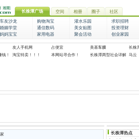
长株潭广场
空间
相册
圈子
社区
车友沙龙
购物淘宝
灌水乐园
求职招聘
婚姻学堂
通信数码
美女贴图
投资理财
妈妈宝宝
家用电器
聚会活动
创业家园
友人手机网
占便宜
美基
车膜
长株
赚钱！
淘宝特卖！！！
本网站寻合作！
长株潭两型社会详解
马云
长株潭热点
家