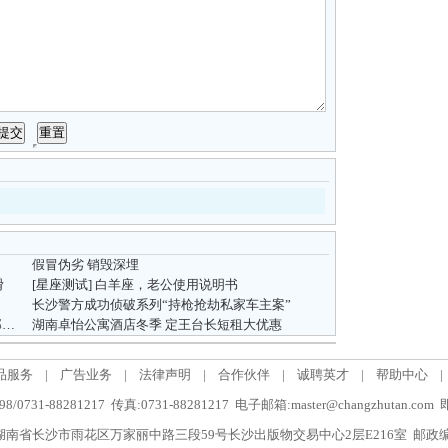
假冒伪劣 销毁深埋
滑
[星座测试]
白羊座，老公使用说明书
长沙警方成功侦破系列“持枪抢劫私家车主案”
？
湖南卓怡公寓酒店冬季 定王台长短租大优惠
品服务
|
广告业务
|
法律声明
|
合作伙伴
|
诚聘英才
|
帮助中心
|
/0731-88281217 传真:0731-88281217 电子邮箱:master@changzhutan.c
南省长沙市雨花区万家丽中路三段59号长沙出版物交易中心2层E216室 邮政编码