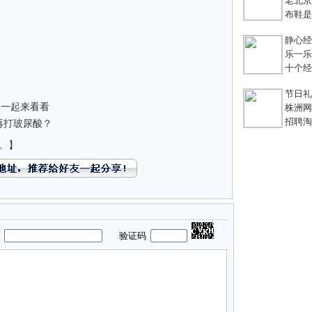
老北京
布鞋是老
静心经
乐一乐 
十个经典
节日礼
？一起来看看
株洲网络
招聘淘宝
我再打玻尿酸？
。】
码
验证码