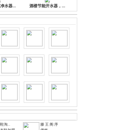
水器...
酒楼节能开水器，...
淘...
滕 王 阁 序