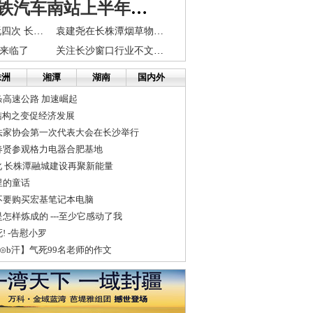
长株潭城铁汽车南站上半年开工 站内将可换乘城铁地铁
猫鼠游戏一天玩四次 长沙山寨市场市民又爱又恨
袁建尧在长株潭烟草物流园检查项目建设情况
上来临了
关注长沙窗口行业不文明：车辆乱停乱放乱挤阻碍畅通
株洲
湘潭
湖南
国内外
高速公路 加速崛起
结构之变促经济发展
法家协会第一次代表大会在长沙举行
春贤参观格力电器合肥基地
化 长株潭融城建设再聚新能量
里的童话
不要购买宏基笔记本电脑
怎样炼成的 ---至少它感动了我
! -告慰小罗
⊙b汗】气死99名老师的作文