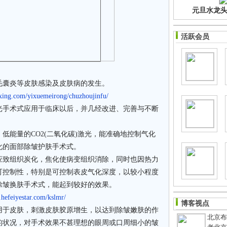
元旦水龙头净
活跃会员
囊炎等皮肤感染及皮肤病的发生。
xing.com/yixuemeirong/chuzhoujinfu/
手术式应用于临床以后，并几经改进、完善与不断
能量的CO2(二氧化碳)激光，能准确地控制气化
化的面部除皱护肤手术式。
致组织炭化，焦化使病变组织消除，同时也因热力
可控制性，特别是可控制表皮气化深度，以较小程度
除皱换肤手术式，能起到较好的效果。
hefeiyestar.com/kslmr/
博客视点
于皮肤，刺激皮肤胶原增生，以达到除皱嫩肤的作
北京布鞋
的状况，对手术效果不甚理想的眼周或口周细小的皱