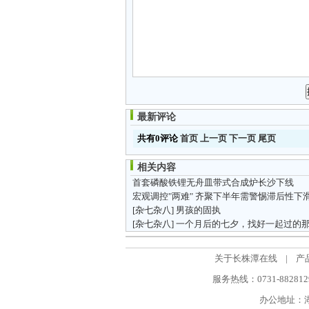
最新评论
共有0评论
首页
上一页
下一页
尾页
相关内容
首套磷酸铁锂无舟皿带式合成炉长沙下线
宏观调控"两难" 齐聚下半年需警惕滞后性下
[杂七杂八]
男孩的固执
[杂七杂八]
一个月后的七夕，找好一起过的那个人了吗
关于长株潭在线
|
产
服务热线：0731-88281298
办公地址：湖