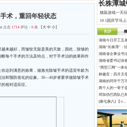
皱手术，重回年轻状态
10.1国庆节马
it
点击:
1714
评论：
0
条 【
大
中
小
】
长沙
湖南今日开工五条
湖南“长株潭”：
越来越好，而皱纹无疑是美的天敌，因此，除皱的
湖南省企事业书
判断每个手术的方法及特点，对于手术治的效果和作
湖南省委书记张
“两型三网”一体
你达到满意的效果，做激光除皱手术的适宜年龄为
林徽音：四月天
能治和预防老化的征象。30—40岁者要求做除皱手术
湖南的同学千万
术的相对适应症。
两个人的一辈子是
邓加伪巴西队已死
[杂七杂八]
【⊙﹏