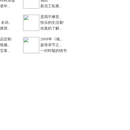
布鞋加盟
偶然
年...
新员工拓展...
是我不够坚...
名词...
快乐的生活着!
营...
你真的了解...
品定制
2009年《城...
服...
趁母亲节之...
客...
一封时髦的情书