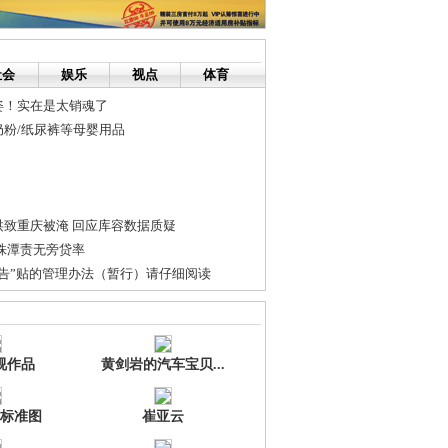
社会
娱乐
视点
体育
姿！实在是太销魂了
粉/纸尿裤等母婴用品
洪致重庆被淹 回应库容数据质疑
株潭责无旁贷率
告”贴的管理办法（暂行）请仔细阅读
的深圳传奇创业路
治理长株潭绿心 我市龙母河上游段治理纳入
视作品
黄剑岩的汽车宝贝...
标准图
崔亚云