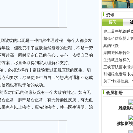
资讯
要闻
史上最牛地铁睡
超低价供应婴儿奶
到皱纹的出现是一种自然生理过程，每个人都会发
真的很慢
得年轻，但改变不了皮肤自然衰老的进程，不是一劳
湖南避风塘转让
不可过高，同时坚定自己的信心，决心，依据自己的
生活就是这样的
治方案，尽量争取得到家人理解和支持。
三峡否认蓄水滞
治，必须选择有丰富经验受过正规医院的医生。切
引领绿色发展 长
观点和要求，尽量使医生与自己的想法沟通相互达成
关于“旅游信息广
的信赖也有助于治的成功。
一个贫寒农家女
前应对自己的健康状况有一个大致的判定。如有无
会员相册
金砖银行贷20亿
是否正常，肺部是否正常，有无传染性疾病，有无血
如果患有以上疾病，应先治疾病，并与医生讲明。治
雅极影
雅极影视