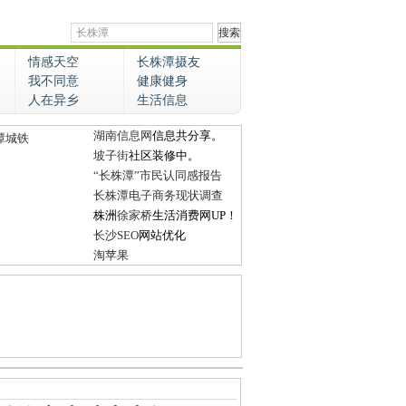
情感天空
长株潭摄友
我不同意
健康健身
人在异乡
生活信息
湖南信息网
信息共分享。
潭城铁
坡子街
社区装修中。
“长株潭”市民认同感报告
长株潭电子商务现状调查
株洲
徐家桥
生活消费网UP！
长沙SEO
网站优化
淘苹果