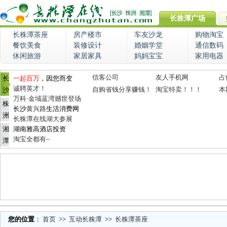
长株潭广场
长株潭茶座
房产楼市
车友沙龙
购物淘宝
餐饮美食
装修设计
婚姻学堂
通信数码
休闲旅游
家居家具
妈妈宝宝
家用电器
信客公司
友人手机网
占
长
一起百万
，因您而变
诚聘英才！
自购省钱分享赚钱！
淘宝特卖！！！
本
沙
万科·金域蓝湾撼世登场
株
长沙
黄兴路
生活消费网
洲
长株潭在线湖大参展
湘
湖南雅高酒店投资
淘宝全都有~
潭
您的位置
：
首页
>>
互动长株潭
>>
长株潭茶座