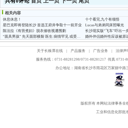
共有0评论
首页
上一页
下一页
尾页
相关内容
休息休息！
十个看完,九个有领悟
星巴克即将登陆长沙 首选王府井争取十一前开业
Lucas与弟弟同床照曝光
陈法拉《有营煮妇》脱衣催收视遭围剿
“面具男孩” 先天面部横裂 医生:病情罕见 或受辐射
婚外伴侣婚外性应该被原
关于长株潭在线
|
产品服务
|
广告业务
|
法律声
服务热线：0731-88281298/0731-88281217 传真:0731-
办公地址：湖南省长沙市雨花区万家丽中路三段5
版权所有
本网站法律事务全
工业和信息化部批