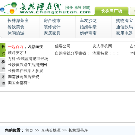
长株潭广场
长株潭茶座
房产楼市
车友沙龙
购物淘宝
餐饮美食
装修设计
婚姻学堂
通信数码
休闲旅游
家居家具
妈妈宝宝
家用电器
信客公司
友人手机网
占
长
一起百万
，因您而变
诚聘英才！
自购省钱分享赚钱！
淘宝特卖！！！
本
沙
万科·金域蓝湾撼世登场
株
长沙
黄兴路
生活消费网
洲
长株潭在线湖大参展
湘
湖南雅高酒店投资
淘宝全都有~
潭
您的位置
：
首页
>>
互动长株潭
>>
长株潭茶座