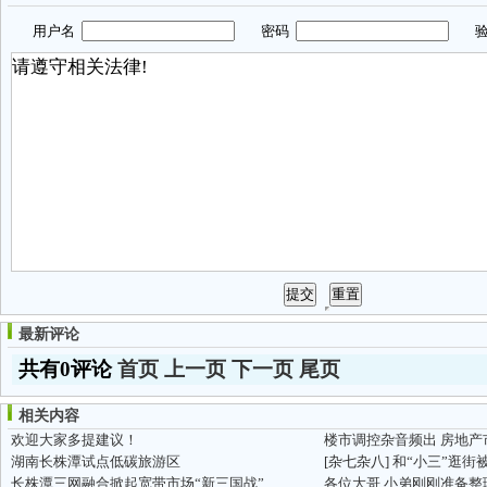
用户名
密码
验
最新评论
共有0评论
首页
上一页
下一页
尾页
相关内容
欢迎大家多提建议！
楼市调控杂音频出 房地
湖南长株潭试点低碳旅游区
[杂七杂八]
和“小三”逛街被妻子
长株潭三网融合掀起宽带市场“新三国战”