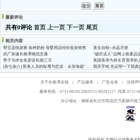
最新评论
共有0评论
首页
上一页
下一页
尾页
相关内容
帮宝适纸尿裤 各种奶粉 母婴用品特价批发销售
美女自制--水晶月饼
武广加速长株潭物流交通
“破烂达人”边网上收废品
男子为求女友原谅长跪三天
美国美孕为有生育需求的
[杂七杂八]
医务人员的耻辱与悲哀：从张海超"开胸验肺"想到的...
我买手纸 先证明一下我真
关于长株潭在线
|
产品服务
|
广告业务
|
法律声
服务热线：0731-88281298/0731-88281217 传真:0731-
办公地址：湖南省长沙市雨花区万家丽中路三段5
版权所有
本网站法律事务全