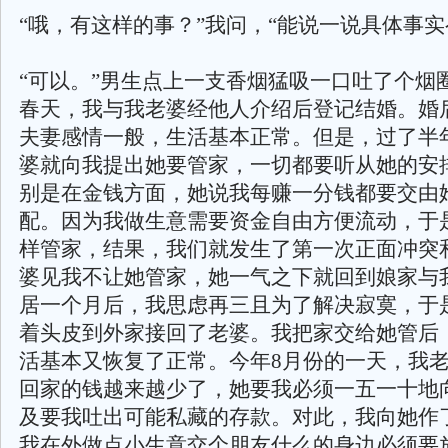
“哦，有这样的事？”我问，“能说一说具体事实
“可以。”男生点上一支香烟猛吸一口吐了个烟
春天，我与我老婆经他人介绍后登记结婚。婚
夫妻感情一般，生活基本正常。但是，过了半
婆就向我提出她要管家，一切都要听从她的安
别是在金钱方面，她说我每赚一分钱都要交由
配。因为我做生意需要资金自由方便流动，于
样管家，结果，我们就发生了第一次正面冲突
婆见我不让她管家，她一气之下就回到娘家与
居一个月后，我思虑再三且为了解决寂寞，于
着头皮到外家接回了老婆。我把家交给她管后
活基本又恢复了正常。今年8月份的一天，我
回家的钱越来越少了，她要我必须一五一十地
及要我吐出可能私藏的存款。对此，我向她作
我在外做点小生意交个朋友什么的身边必须要