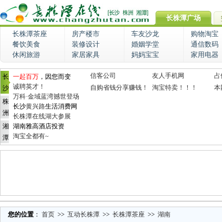
长株潭广场
长株潭茶座
房产楼市
车友沙龙
购物淘宝
餐饮美食
装修设计
婚姻学堂
通信数码
休闲旅游
家居家具
妈妈宝宝
家用电器
信客公司
友人手机网
占
长
一起百万
，因您而变
诚聘英才！
自购省钱分享赚钱！
淘宝特卖！！！
本
沙
万科·金域蓝湾撼世登场
株
长沙
黄兴路
生活消费网
洲
长株潭在线湖大参展
湘
湖南雅高酒店投资
淘宝全都有~
潭
您的位置
：
首页
>>
互动长株潭
>>
长株潭茶座
>>
湖南