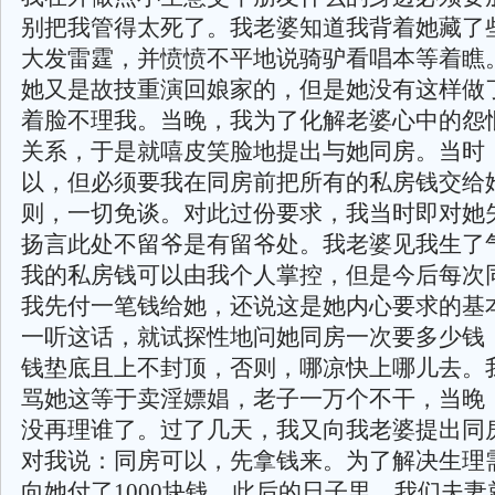
别把我管得太死了。我老婆知道我背着她藏了
大发雷霆，并愤愤不平地说骑驴看唱本等着瞧
她又是故技重演回娘家的，但是她没有这样做
着脸不理我。当晚，我为了化解老婆心中的怨
关系，于是就嘻皮笑脸地提出与她同房。当时
以，但必须要我在同房前把所有的私房钱交给
则，一切免谈。对此过份要求，我当时即对她
扬言此处不留爷是有留爷处。我老婆见我生了
我的私房钱可以由我个人掌控，但是今后每次
我先付一笔钱给她，还说这是她内心要求的基
一听这话，就试探性地问她同房一次要多少钱，
钱垫底且上不封顶，否则，哪凉快上哪儿去。
骂她这等于卖淫嫖娼，老子一万个不干，当晚
没再理谁了。过了几天，我又向我老婆提出同
对我说：同房可以，先拿钱来。为了解决生理
向她付了1000块钱。此后的日子里，我们夫