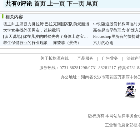
共有0评论
首页
上一页
下一页
尾页
相关内容
德主帅主席皆力挺拉姆 巴拉克回国家队前景黯淡
中铁隧道股份长株潭临时党
大学女生找外国男友，该挨批吗
[谈天说地]
你在几岁的时候失去了身体上这宝贵的东西…三思后入！！
Photoshop里所有的快捷键
养生保健行业的行业现象----陈莹菲（景依）
六月的心雨
关于长株潭在线
|
产品服务
|
广告业务
|
法律声
服务热线：0731-88281298/0731-88281217 传真:0731-
办公地址：湖南省长沙市雨花区万家丽中路三段5
版权所有
本网站法律事务全
工业和信息化部批