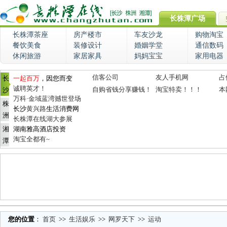
长株潭广场
长株潭茶座
房产楼市
车友沙龙
购物淘宝
餐饮美食
装修设计
婚姻学堂
通信数码
休闲旅游
家居家具
妈妈宝宝
家用电器
信客公司
友人手机网
占
长
一起百万
，因您而变
诚聘英才！
自购省钱分享赚钱！
淘宝特卖！！！
本
沙
万科·金域蓝湾撼世登场
株
长沙
黄兴路
生活消费网
洲
长株潭在线湖大参展
湘
湖南雅高酒店投资
淘宝全都有~
潭
您的位置
：
首页
>>
生活娱乐
>>
网罗天下
>>
运动