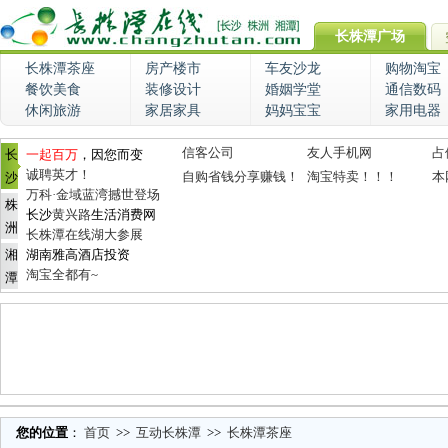
长株潭广场
长株潭茶座
房产楼市
车友沙龙
购物淘宝
餐饮美食
装修设计
婚姻学堂
通信数码
休闲旅游
家居家具
妈妈宝宝
家用电器
信客公司
友人手机网
占
长
一起百万
，因您而变
诚聘英才！
自购省钱分享赚钱！
淘宝特卖！！！
本
沙
万科·金域蓝湾撼世登场
株
长沙
黄兴路
生活消费网
洲
长株潭在线湖大参展
湘
湖南雅高酒店投资
淘宝全都有~
潭
您的位置
：
首页
>>
互动长株潭
>>
长株潭茶座