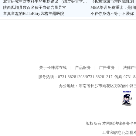
北大研究生对本科生的规划建议 （想过好大学生活的请进）
陕西凤翔县数百名孩子血铅含量异常
MBA培训免费重读：是
童真童趣的HelloKitty风格主题医院
不在你身边不等于不爱你
关于长株潭在线
|
产品服务
|
广告业务
|
法律声
服务热线：0731-88281298/0731-88281217 传真:0731-
办公地址：湖南省长沙市雨花区万家丽中路三段5
版权所有
本网站法律事务全
工业和信息化部批