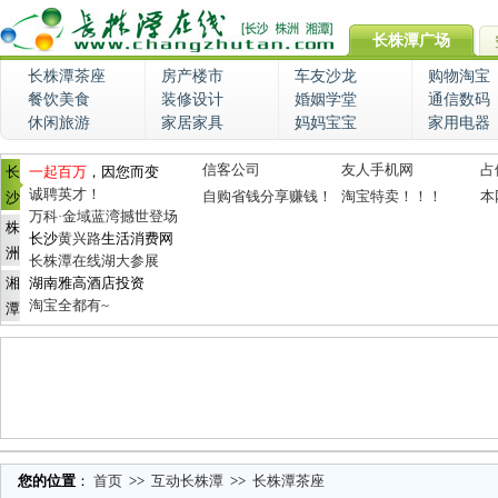
长株潭广场
长株潭茶座
房产楼市
车友沙龙
购物淘宝
餐饮美食
装修设计
婚姻学堂
通信数码
休闲旅游
家居家具
妈妈宝宝
家用电器
信客公司
友人手机网
占
长
一起百万
，因您而变
诚聘英才！
自购省钱分享赚钱！
淘宝特卖！！！
本
沙
万科·金域蓝湾撼世登场
株
长沙
黄兴路
生活消费网
洲
长株潭在线湖大参展
湘
湖南雅高酒店投资
淘宝全都有~
潭
您的位置
：
首页
>>
互动长株潭
>>
长株潭茶座