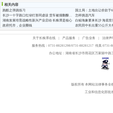
相关内容
跑酷之弹跳练习
国土局：土地出让价款于6
长沙一十字路口红绿灯形同虚设 货车被撞翻酿惨剧
怎样挑选汽车
湖南发展培育战略性新兴产业启动 长株潭是核心
政府托市，企业圈钱
农民田中长出重55公斤大冬
关于长株潭在线
|
产品服务
|
广告业务
|
法律声
服务热线：0731-88281298/0731-88281217 传真:0731-
办公地址：湖南省长沙市雨花区万家丽中路三段5
版权所有
本网站法律事务全
工业和信息化部批