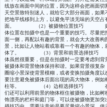
线放在画面中间的位置，因为这样会把画面切
天空景致特别迷人，就给它大部分画面，如果
把地平线移到上方，以避免平淡无味的天空占
面。 （2）被摄物位置技巧 如
体位置在拍摄中也是一个重要的技巧。尽量把
面一侧，再配以有趣的背景，就会大大改善构
景，比如让人物站着或靠着一个有趣的物体，
体了。 （3）背景和前景选择技
体虽然很重要，但是在拍摄时一定要考虑到背
被摄体和背景物体保持和谐。如果背景很复杂
圈缩小景深使背景模糊，或者变换拍摄角度以
要注意避免被摄体后面出现的高大物体，例如
柱等。 （4）边框选择技巧 在
们还可以利用前景的物体框住被摄物，比如树
饰漂亮的栏杆和庭门等，可以使被摄物更加突
摄技巧中，需要注意的是要尽量缩小景深，使