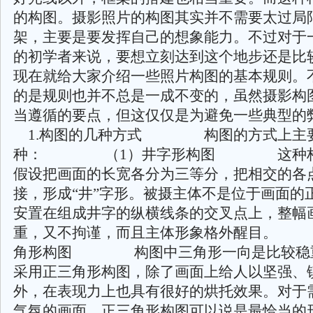
的构图。摄影照片的构图其实并不需要太过局
架，主要是要发挥自己的想象能力。不过对于
的初学者来说，要想立刻达到这个地步还是比
现在就给大家介绍一些照片构图的基本规则。
的是规则也并不总是一成不变的，虽然摄影构
当遵循的要点，但这仅仅是为避免一些
1.构图的几种方式 构图的方式上主要
种： （1）井字形构图 这种构
假设把画面的长宽各分为三等分，把相交的各
接，形成“井”字形。被摄主体不是位于画面的
安置在组成井字的纵横线条的交叉点上，整幅
重，又不拘谨，而且主体形象格外醒目。
角形构图 构图中三角形一向是比较稳
采用正三角形构图，除了画面上给人以坚强、
外，在表现力上也具有很好的烘托效果。对于
气氛的画面，正三角形构图可以说是最恰当