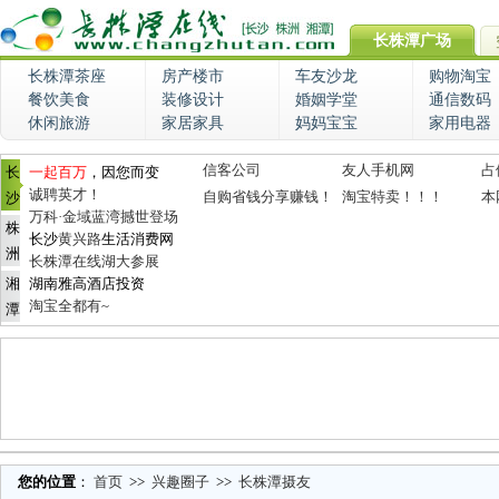
长株潭广场
长株潭茶座
房产楼市
车友沙龙
购物淘宝
餐饮美食
装修设计
婚姻学堂
通信数码
休闲旅游
家居家具
妈妈宝宝
家用电器
信客公司
友人手机网
占
长
一起百万
，因您而变
诚聘英才！
自购省钱分享赚钱！
淘宝特卖！！！
本
沙
万科·金域蓝湾撼世登场
株
长沙
黄兴路
生活消费网
洲
长株潭在线湖大参展
湘
湖南雅高酒店投资
淘宝全都有~
潭
您的位置
：
首页
>>
兴趣圈子
>>
长株潭摄友