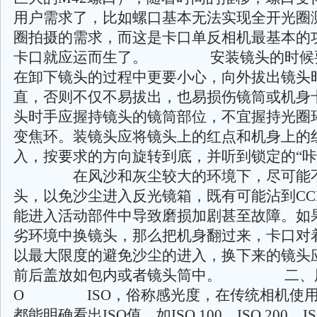
用户需求了，比如螺口基本无法实现全开光圈
圈拍摄的需求，而这是卡口单反相机最基本的
卡口就应运而生了。 安装镜头的时候
在卸下镜头的过程中更要小心，向外拔出镜头
直，否则不仅不易拔出，也易损伤镜筒或机身
头时手应握持镜头的镜筒部位，不宜握持光圈
变焦环。装镜头应将镜头上的红点和机身上的
入，按要求的方向旋转到底，并听到锁定的“咔
在风沙和灰尘较大的环境下，尽可能不
头，以免沙尘进入反光镜箱，既有可能沾到CC
能进入活动部件中导致磨损加剧甚至故障。如
劣环境中换镜头，那么把机身翻过来，卡口对
以最大限度的避免沙尘的进入，换下来的镜头
前后盖放如包内或者镜头筒中。 二、用
O ISO，俗称感光度，在传统相机使用
都能明确看出ISO值，如ISO 100、ISO 200、I