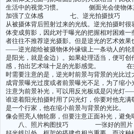
生活中的视觉习惯。 侧面光会使物体
加强了立体感 七、逆光拍摄技巧
从被摄体背后照射过来的光线。逆光拍摄时很
体变成剪影，因此对于曝光的把握相对困难一
者往往不推荐逆光摄影。但是逆光的艺术效果
——逆光能给被摄物体外缘镶上一条动人的轮
是阳光，就是金边）。如果处理适当，便可创
感，拍出艺术味十足的光影感觉。 在
时需要注意的是，逆光时前景与背景的光比过
成背景曝光过度或者前景曝光不足，为了缩小
注意为前景补光，可以用反光板或是闪光灯—
谁逆着阳光拍摄时用了闪光灯，你要对他充满
是一个行家，他在缩小前景与背景的光
像会照亮人物轮廓，但要注意正面补光，
八、照片构图技巧 一张好的照片，
好光线以外，框架的搭建也相当重要。而这种