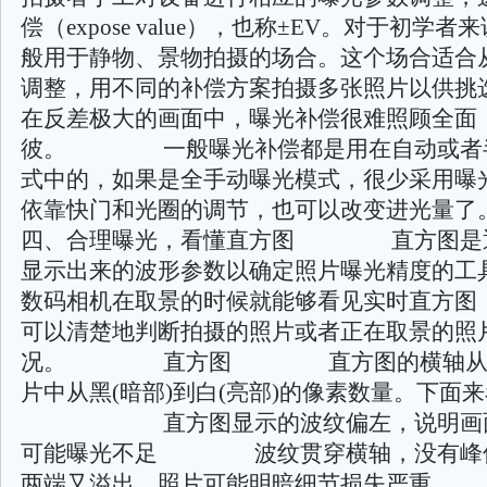
偿（expose value），也称±EV。对于初学者
般用于静物、景物拍摄的场合。这个场合适合
调整，用不同的补偿方案拍摄多张照片以供挑
在反差极大的画面中，曝光补偿很难照顾全面
彼。 一般曝光补偿都是用在自动或者
式中的，如果是全手动曝光模式，很少采用曝
依靠快门和光圈的调节，也可以改变
四、合理曝光，看懂直方图 直方图是通
显示出来的波形参数以确定照片曝光精度的工
数码相机在取景的时候就能够看见实时直方图
可以清楚地判断拍摄的照片或者正在取景的照
况。 直方图 直方图的横轴从左
片中从黑(暗部)到白(亮部)的像素数量。下面
直方图显示的波纹偏左，说明画面
可能曝光不足 波纹贯穿横轴，没有峰
两端又溢出，照片可能明暗细节损失严