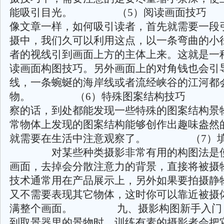
能吸引目光。 （5）阅读画面技
像文章一样，如何吸引读者，首先就需要一段
摄中，我们久可以利用这点，以一条弯曲的小
者的视线引到画面上方的主体上来。这就是一
读画面构图技巧。另外画面上的对角钱也会引
线，一条蜿蜒的海岸线或者流经峡谷的江河都
物。 （6）特殊图案结构技巧 
察的话，到处都能发现一些特殊的图案结构景
常物体上发现的图案结构能够创作出趣味盎然
就需要在生活中注意观察了。 （7）填
对某些种类摄影非常有用的构图法是使
画面，去掉会分散注意力的背景，直接将被摄
技术通常用在产品展示上，另外如果要拍摄静
又不需要表现其它物体，这时你可以靠近被摄
满整个画面。 九、摄影构图新手
到取景器里的景物时，训练有素的摄影者会把