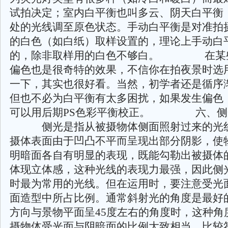
试拍决定；室内白平衡也叫多云、阴天白平衡
处的光线调至原色状态。手动白平衡是对准拍
的白色（如白纸）取样设置的，理论上手动白
的，除非取样用的白色不够白。 在某
偏色也是很奇特的效果，不信你在拍夜景时选
一下，其实也很好看。当然，初学者还是循序
但也不必为白平衡有太多困扰，如果发生偏色
可以用后期PS色彩平衡校正。 六、
侧光是指从被摄物体侧面照射过来的光线
摄体表面由于凹凸不平而呈现出部分阴影，使
明暗面各自有明显的表现，既能勾勒出被摄体
体现立体感，这种光线的表现力最强，因此侧
时最为常用的光线。但在运用时，要注意受光
面造型中所占比例。通常斜射光的角度是最好
方向与景物平面呈45度左右的角度时，这种角
摄物体受光面与阴暗面的比例大致相当，比较