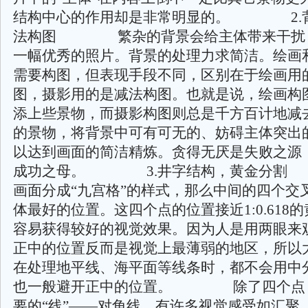
结构中心的作用却是非常明显的。 2.
法构图 繁杂的背景会给主体带来干扰
一幅优秀的照片。背景的处理力求简洁。绘画
需要构图，但表现手段不同，区别在于绘画用
图，摄影用的是减法构图。也就是说，绘画构
添上些景物，而摄影构图则总是千方百计地减
的景物，将背景中可有可无的、妨碍主体突出
以达到画面的简洁精炼。贪得无厌是失败之源
成功之母。 3.井字结构，黄金分
画面分成“九宫格”的样式，那么中间的四个交
体最好的位置。这四个点的位置接近1:0.618
容易获得较好的视觉效果。因为人是用两眼来
正中的位置反而是视觉上最薄弱的地区，所以
在处理地平线、海平面等线条时，都不会用中
也一般避开正中的位置。 除了四个点
要的“线”——对角线。有许多视觉感受如汇聚