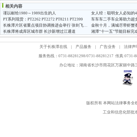
相关内容
谨以献给1980～1989出生的人
女人经：聪明女人必知的
PT系列现货：PT2262 PT2272 PT8211 PT2399
车车车二手车众筹助力超
长株潭片区省重点项目协调推进会举行 张剑飞出席
金秋十月，满城尽带虾蟹
长株潭将成库区城市群 长沙新增过江通道
湘潭“十一五”节能目标完成8
关于长株潭在线
|
产品服务
|
广告业务
|
法律声
服务热线：0731-88281298/0731-88281217 传真:0731-
办公地址：湖南省长沙市雨花区万家丽中路三段5
版权所有
本网站法律事务全
工业和信息化部批