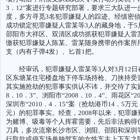
3．12”案进行专题研究部署，要求三大队进一
度，多方寻觅3名犯罪嫌疑人的踪迹。经缜密
成功锁定犯罪嫌疑人雷某等3人的藏身地，于5
邵阳市大祥区、双清区成功抓获犯罪嫌疑人雷
缴获犯罪嫌疑人陈某、雷某随身携带的作案所用
支（内有子弹4发）、匕首1把。
经审讯，犯罪嫌疑人雷某等3人对3月12日
区东塘某住宅楼盘地下停车场持枪、刀挟持受
其实施抢劫的犯罪事实供认不讳，并交待了实施天
8．10．3”、浏阳市“2008．10．4”、雨花区“20
深圳市“2010．4．15”案（抢劫港币14．5万
元）的犯罪事实。经查，2008年以来，犯罪
为赌博、吸毒等个人挥霍需要，先后非法购得仿
刀具，多次流窜长沙市区、浏阳、邵阳和深圳
行取款或停车场单独驾车的女性车主上下车之