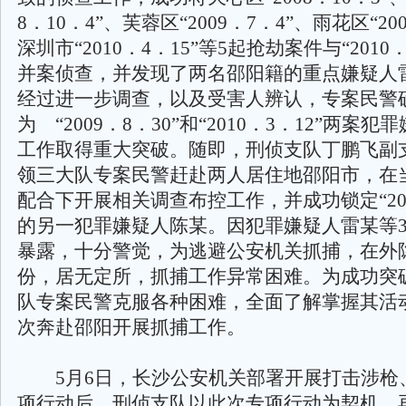
8．10．4”、芙蓉区“2009．7．4”、雨花区“200
深圳市“2010．4．15”等5起抢劫案件与“2010
并案侦查，并发现了两名邵阳籍的重点嫌疑人
经过进一步调查，以及受害人辨认，专案民警
为 “2009．8．30”和“2010．3．12”两案
工作取得重大突破。随即，刑侦支队丁鹏飞副
领三大队专案民警赶赴两人居住地邵阳市，在
配合下开展相关调查布控工作，并成功锁定“201
的另一犯罪嫌疑人陈某。因犯罪嫌疑人雷某等
暴露，十分警觉，为逃避公安机关抓捕，在外
份，居无定所，抓捕工作异常困难。为成功突
队专案民警克服各种困难，全面了解掌握其活
次奔赴邵阳开展抓捕工作。
5月6日，长沙公安机关部署开展打击涉枪
项行动后，刑侦支队以此次专项行动为契机，再次