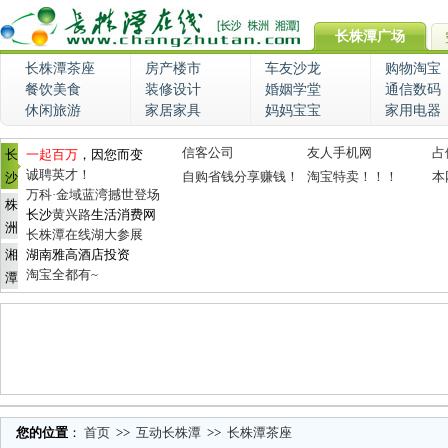
长株潭广场
长株潭茶座
房产楼市
车友沙龙
购物淘宝
餐饮美食
装修设计
婚姻学堂
通信数码
休闲旅游
家居家具
妈妈宝宝
家用电器
信客公司
友人手机网
占
长
一起百万
，因您而变
诚聘英才！
自购省钱分享赚钱！
淘宝特卖！！！
本
沙
万科·金域蓝湾撼世登场
株
长沙
黄兴路
生活消费网
洲
长株潭在线湖大参展
湘
湖南雅高酒店投资
淘宝全都有~
潭
您的位置
：
首页
>>
互动长株潭
>>
长株潭茶座