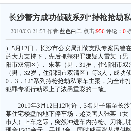
长沙警方成功侦破系列“持枪抢劫私
2010/6/3 21:53 作者:
蓝色白羊
点击:
956
评论：
0
条
）5月12日，长沙市公安局刑侦支队专案民警
的大力支持下，先后抓获犯罪嫌疑人雷某（男，
阳市双清区）、朱某（男，31岁，住邵阳市双
（男，32岁，住邵阳市双清区）等3人，成功侦破
0．3．12”系列持枪抢劫私家车主案，为全市
犯罪专项行动添上了浓墨重彩的一笔。
2010年3月12日12时许，3名男子窜至长
某住宅楼盘的地下停车场，趁受害人张某（女，
市人）上车之际，突然冲进车内持枪、刀将其
现金1500余元、手机2台，同时威逼张某提供