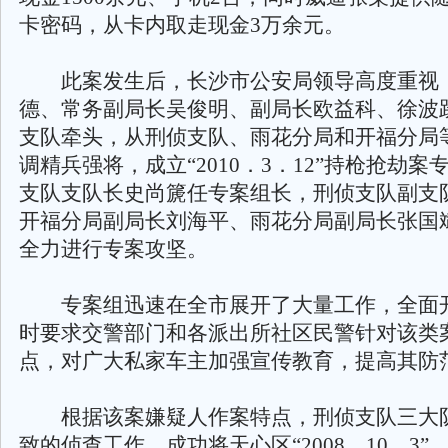
卡密码，从卡内取走现金3万余元。
此案发生后，长沙市公安局领导高度重视
德、常务副局长吴俊明、副局长欧益科、徐波
支队牵头，从刑侦支队、雨花分局和开福分局
调精兵强将，成立“2010．3．12”持枪抢劫
支队支队长史尚篪任专案组长，刑侦支队副支
开福分局副局长刘海平、雨花分局副局长张国
全力进行专案攻坚。
专案组迅速在全市展开了大量工作，全面
时要求交警部门和各派出所社区民警针对该类
点，对广大私家车主加强宣传教育，提高其防
根据该案嫌疑人作案特点，刑侦支队三大
致的侦查工作，成功将天心区“2008．10．3”、