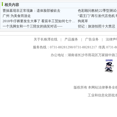
相关内容
曹操墓现非正常现象：遗体脸部被砍去
广州·为美食而游走
“霸王门”再引发代言危机
2018牛仔裤要发生大事了 看宸丰工贸如何七十二变
狗尾草
一个洗脚女和一个三陪女的搞笑对话~~~
切记：旅游拍照十大禁忌
关于长株潭在线
|
产品服务
|
广告业务
|
法律声
服务热线：0731-88281298/0731-88281217 传真:0731-
办公地址：湖南省长沙市雨花区万家丽中路三段5
版权所有
本网站法律事务全
工业和信息化部批