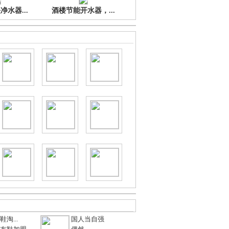
水器...
酒楼节能开水器，...
淘...
国人当自强