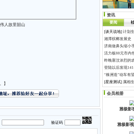
资讯
要闻
伟人故里韶山
[谈天说地]
计划生
湘潭槟榔发展史
济南做鼻头缩小
活力板88元市内
昨晚塞汶浓烈的农
登陆以后发现14
“株洲造”动车有
[星座测试]
属相
。】
线下VR体验店，
会员相册
经验口袋
雅极影
码
验证码
雅极影视