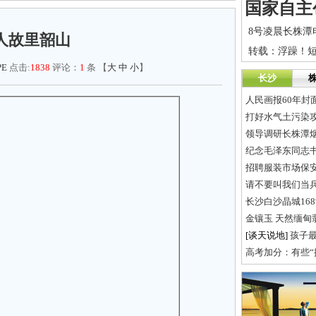
人故里韶山
PE
点击:
1838
评论：
1
条 【
大
中
小
】
长沙
人民画报60年封
打好水气土污染攻坚
领导调研长株潭
纪念毛泽东同志
招聘服装市场保
请不要叫我们当
长沙白沙晶城16
金镶玉 天然缅甸
[谈天说地]
孩子
高考加分：有些“