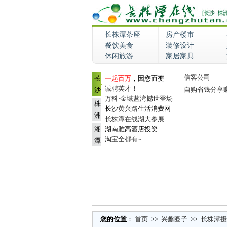
长株潭茶座
房产楼市
餐饮美食
装修设计
休闲旅游
家居家具
信客公司
长
一起百万
，因您而变
诚聘英才！
自购省钱分享
沙
万科·金域蓝湾撼世登场
株
长沙
黄兴路
生活消费网
洲
长株潭在线湖大参展
湘
湖南雅高酒店投资
淘宝全都有~
潭
您的位置
：
首页
>>
兴趣圈子
>>
长株潭摄