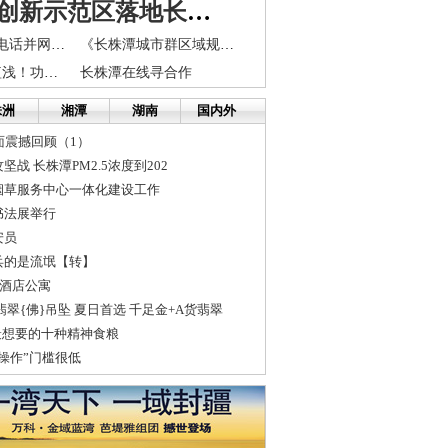
国家自主创新示范区落地长株潭 湖南迎来创新创业大潮
8号凌晨长株潭电话并网首次预演成功。
《长株潭城市群区域规划（2008-2020）》（2014年调整版）正式出炉
转载：浮躁！短浅！功利！
长株潭在线寻合作
株洲
湘潭
湖南
国内外
面震撼回顾（1）
战 长株潭PM2.5浓度到202
烟草服务中心一体化建设工作
书法展举行
安员
兵的是流氓【转】
8酒店公寓
翡翠{佛}吊坠 夏日首选 千足金+A货翡翠
最想要的十种精神食粮
操作”门槛很低