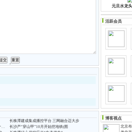
元旦水龙头净
活跃会员
博客视点
长株潭建成集成播控平台 三网融合迈大步
北京布鞋
依能静胶囊多少钱一盒？这个管用吗？买这个划不划算啊！
长沙产“穿山甲”10月开始挖地铁(图