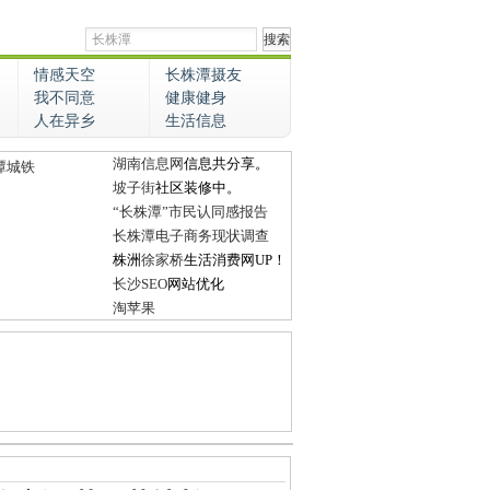
情感天空
长株潭摄友
我不同意
健康健身
人在异乡
生活信息
湖南信息网
信息共分享。
潭城铁
坡子街
社区装修中。
“长株潭”市民认同感报告
长株潭电子商务现状调查
株洲
徐家桥
生活消费网UP！
长沙SEO
网站优化
淘苹果