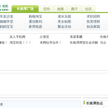
长株潭广场
空间
相册
圈子
社区
车友沙龙
购物淘宝
灌水乐园
求职招聘
婚姻学堂
通信数码
美女贴图
投资理财
妈妈宝宝
家用电器
聚会活动
创业家园
友人手机网
占便宜
美基
车膜
长株
赚钱！
淘宝特卖！！！
本网站寻合作！
长株潭两型社会详解
马云
长株潭热点
友