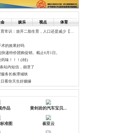
社会
娱乐
视点
体育
育常识：放开二胎生育，人口还是减少【转】
手术的效果好吗
包快递特价团购促销。截止6月1日。
药味！！！(l转)
1条站内短信，崩溃了
望服务长株潭城铁
生日看你天生好姻缘
如何乱境求生？
视作品
黄剑岩的汽车宝贝...
标准图
崔亚云