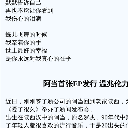
默默告诉自己
再也不愿让你看到
我伤心的泪滴
蝶儿飞舞的时候
我牵着你的手
世上最好的幸福
是你永远对我真心的在乎
阿当首张
EP
发行 温兆伦
近日，刚刚签了新公司的阿当回到老家陕西，
《爱了很久》举办了新闻发布会。
出生在陕西汉中的阿当，原名罗杰。
90
年代中
了年轻人都很喜欢的流行音乐，于是
20
出头的