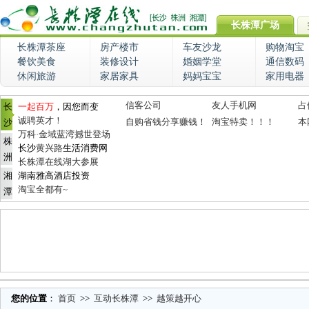
长株潭广场
长株潭茶座
房产楼市
车友沙龙
购物淘宝
餐饮美食
装修设计
婚姻学堂
通信数码
休闲旅游
家居家具
妈妈宝宝
家用电器
信客公司
友人手机网
占
长
一起百万
，因您而变
诚聘英才！
自购省钱分享赚钱！
淘宝特卖！！！
本
沙
万科·金域蓝湾撼世登场
株
长沙
黄兴路
生活消费网
洲
长株潭在线湖大参展
湘
湖南雅高酒店投资
淘宝全都有~
潭
您的位置
：
首页
>>
互动长株潭
>>
越策越开心