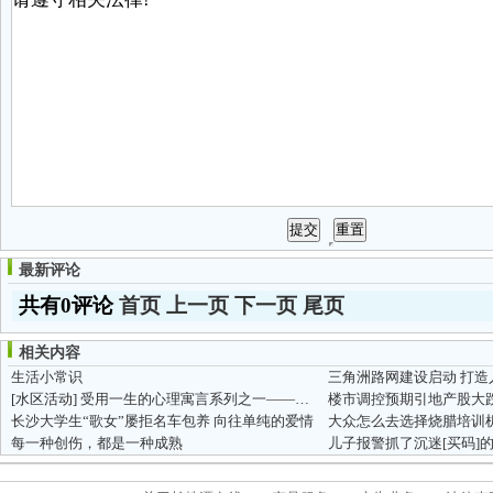
最新评论
共有0评论
首页
上一页
下一页
尾页
相关内容
生活小常识
[水区活动]
受用一生的心理寓言系列之一——成长的寓言
楼市调控预期引地产股大
长沙大学生“歌女”屡拒名车包养 向往单纯的爱情
大众怎么去选择烧腊培训
每一种创伤，都是一种成熟
儿子报警抓了沉迷[买码]