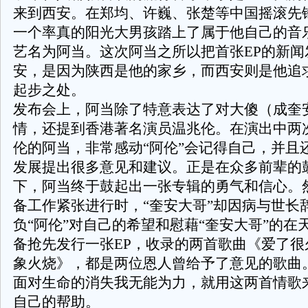
来到西安。在郑均、许巍、张楚等中国摇滚先
一个率真的阳光大男孩踏上了属于他自己的音
艺名为阿当。这次阿当之所以把首张
EP
的新闻
安，是因为陕西是他的家乡，而西安则是他追
起步之处。
发布会上，阿当除了特意表达了对大傻（成奎
情，还提到香港著名演员温兆伦。在演出中两次
伦的阿当，非常感动“阿伦”会记得自己，并且
发展提出很多意见和建议。正是在众多前辈的
下，阿当终于鼓起出一张专辑的勇气和信心。
备工作紧张进行时，“奎安大哥”却因病与世长
负“阿伦”对自己的希望和慰藉“奎安大哥”的在
备抢先发行一张
EP
，收录的两首歌曲《爱了很
象火烧》，都是两位恩人曾给予了意见的歌曲
面对生命的消失我无能为力，就用这两首情歌
自己的帮助。