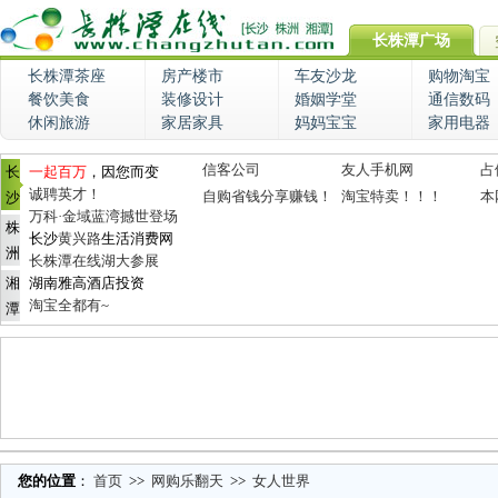
长株潭广场
长株潭茶座
房产楼市
车友沙龙
购物淘宝
餐饮美食
装修设计
婚姻学堂
通信数码
休闲旅游
家居家具
妈妈宝宝
家用电器
信客公司
友人手机网
占
长
一起百万
，因您而变
诚聘英才！
自购省钱分享赚钱！
淘宝特卖！！！
本
沙
万科·金域蓝湾撼世登场
株
长沙
黄兴路
生活消费网
洲
长株潭在线湖大参展
湘
湖南雅高酒店投资
淘宝全都有~
潭
您的位置
：
首页
>>
网购乐翻天
>>
女人世界