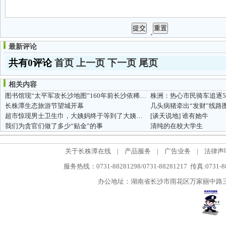
最新评论
共有0评论
首页
上一页
下一页
尾页
相关内容
图书馆现“太平军攻长沙地图”160年前长沙依稀可辨
长株潭生态旅游节望城开幕
几头病猪牵出“发财”线路
超市惊现男士卫生巾，大姨妈终于等到了大姨夫啦蛤蛤蛤！
[谈天说地]
谁有她牛
我们为贪官们做了多少“贴金”的事
清纯的在校大学生
关于长株潭在线
|
产品服务
|
广告业务
|
法律声
服务热线：0731-88281298/0731-88281217 传真:0731-
办公地址：湖南省长沙市雨花区万家丽中路三段5