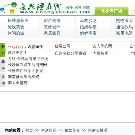
长株潭广场
长株潭茶座
房产楼市
车友沙龙
购物淘宝
餐饮美食
装修设计
婚姻学堂
通信数码
休闲旅游
家居家具
妈妈宝宝
家用电器
信客公司
友人手机网
占
长
一起百万
，因您而变
诚聘英才！
自购省钱分享赚钱！
淘宝特卖！！！
本
沙
万科·金域蓝湾撼世登场
株
长沙
黄兴路
生活消费网
洲
长株潭在线湖大参展
湘
湖南雅高酒店投资
淘宝全都有~
潭
您的位置
：
首页
>>
生活娱乐
>>
餐饮美食
>>
吃遍长株潭