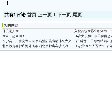
~！
共有1评论
首页
上一页
1
下一页
尾页
相关内容
什么是人大
入秋首场大雾降临湖南 三
大家一起来啊！
16岁女孩和18岁男孩网恋
长沙县一厂房突发火灾 百名消防员出动扑灭大火
你们家那口子领到结婚证
北京炒房客抄底海外楼市 浙北京炒房客抄底海外楼市
任志强"为穷人说话"10多