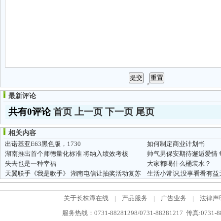
最新评论
共有0评论
首页
上一页
下一页
尾页
相关内容
出诺基亚E63黑色版，1730
如何制定商业计划书
湖南推出首个师德量化标准 将纳入绩效考核
帅气男保安期待邂逅爱情 
失去也是一种幸福
大家都喝什么桶装水？
天翼联手《我是歌手》 湖南电信让抽奖活动复苏
生活小常识,没事看看有益
关于长株潭在线
|
产品服务
|
广告业务
|
法律声
服务热线：0731-88281298/0731-88281217 传真:0731-