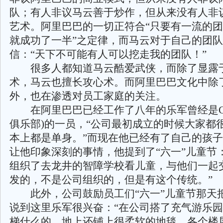
队；有人非议马云善于炒作，但从来没有人非
艺术。阿里巴巴的一切正符合“只要有一流的
就成功了一半”之定律，而马云对于自己的团
信：“天下不可能有人可以挖走我的团队！”
很多人都知道马云酷爱武侠，而除了显露
术，马云也擅长攻心术。而阿里巴巴文化中除
外，也在渗透对员工家庭的关注。
在阿里巴巴已经工作了八年的乐军曾经是GG 
俱乐部)的一员，“公司最初成立的时候大家都
本上都是单身。”而现在他已经有了自己的孩
让他印象深刻的事情，他提到了“六一”儿童节
组织了去龙井的智障学校看儿童，与他们一起
发的，不是公司组织的，但是有这个传统。”
此外，公司鼓励员工们“六一”儿童节那天
说到这里乐军很兴奋：“在公司搭了充气游乐
梯什么的，地上还铺上很柔软的地毯，各个楼