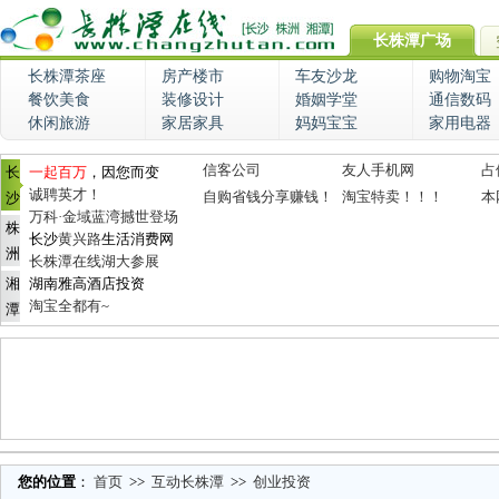
长株潭广场
长株潭茶座
房产楼市
车友沙龙
购物淘宝
餐饮美食
装修设计
婚姻学堂
通信数码
休闲旅游
家居家具
妈妈宝宝
家用电器
信客公司
友人手机网
占
长
一起百万
，因您而变
诚聘英才！
自购省钱分享赚钱！
淘宝特卖！！！
本
沙
万科·金域蓝湾撼世登场
株
长沙
黄兴路
生活消费网
洲
长株潭在线湖大参展
湘
湖南雅高酒店投资
淘宝全都有~
潭
您的位置
：
首页
>>
互动长株潭
>>
创业投资