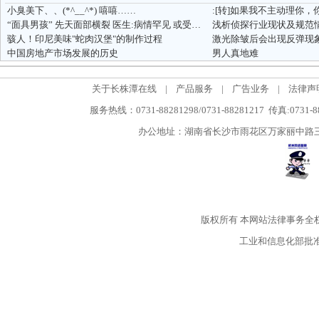
小臭美下、、(*^__^*) 嘻嘻……
“面具男孩” 先天面部横裂 医生:病情罕见 或受辐射
浅析侦探行业现状及规范
骇人！印尼美味"蛇肉汉堡"的制作过程
激光除皱后会出现反弹现
中国房地产市场发展的历史
男人真地难
关于长株潭在线
|
产品服务
|
广告业务
|
法律声
服务热线：0731-88281298/0731-88281217 传真:0731-
办公地址：湖南省长沙市雨花区万家丽中路三段5
版权所有
本网站法律事务全
工业和信息化部批