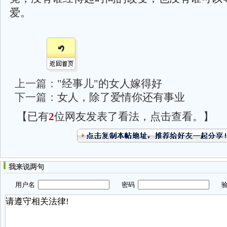
爱。
上一篇：
"经事儿"的女人嫁得好
下一篇：
女人，除了爱情你还有事业
【已有
2
位网友发表了看法，点击查看。】
我来说两句
用户名
密码
验