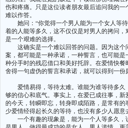
伤和疼痛。只是这位读者朋友最后追问我的一
难以作答。
她问：“你觉得一个男人能为一个女人等待
着的人能等多久，这不仅仅是对男人的拷问，
是一个艰难的选择。
这确实是一个难以回答的问题。因为这个
案，都可能是一种承诺，一种誓言，也可能是
种分手时的残忍借口和美好托辞。在爱情快餐
舍得一句虚伪的誓言和承诺，就可以得到一份
爱情易得，等待太难。谁能为谁等待多久
够的信心和底气。事实上，在爱已成往事，新
的今天，转瞬即忘，转身即成陌路，是常有的
少爱情经得起长久的等待，也没有多少人愿意
一个有趣的现象是，能为一个人等多久，
是男人，做得最成功的是女人。男人滥情，更