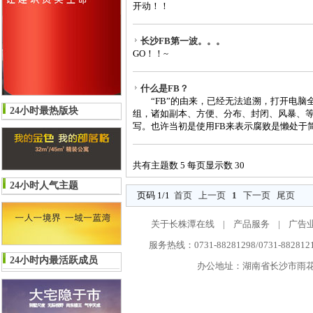
开动！！
长沙FB第一波。。。
GO！！~
什么是FB？
“FB”的由来，已经无法追溯，打开电脑全
24小时最热版块
组，诸如副本、方便、分布、封闭、风暴、等等
写。也许当初是使用FB来表示腐败是懒处于简易
共有主题数 5 每页显示数 30
24小时人气主题
页码 1/1
首页
上一页
1
下一页
尾页
关于长株潭在线
|
产品服务
|
广告
服务热线：0731-88281298/0731-882812
24小时内最活跃成员
办公地址：湖南省长沙市雨花区