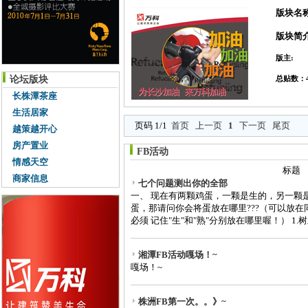
版块名
版块简
版主:
论坛版块
总贴数：4
长株潭茶座
生活居家
页码 1/1
首页
上一页
1
下一页
尾页
越策越开心
房产置业
FB活动
情感天空
标题
商家信息
七个问题测出你的全部
一、 现在有两颗鸡蛋，一颗是生的，另一颗
蛋，那请问你会将蛋放在哪里???（可以放
必须 记住"生"和"熟"分别放在哪里喔！） 1.树上 2
湘潭FB活动嘎场！~
嘎场！~
株洲FB第一次。。》~