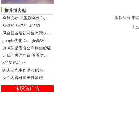
推荐博客贴
版权所有
本网
突然心动 电视剧突然心动观看
Si4320 Si4734 si4735
工
凤台县首建镇村生态污水处理厂
google优化-Google高级搜索语法5点
测试你是否有公车族焦虑症
让我们关注生命 看看防火门质量
c8051f340 ad
陈忠清先生作品<现实>
女性内裤可透出性爱观
未设置广告