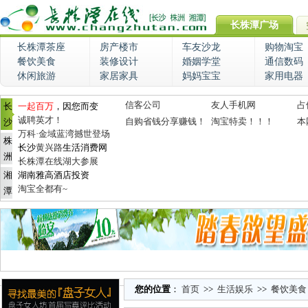
长株潭广场
长株潭茶座
房产楼市
车友沙龙
购物淘宝
餐饮美食
装修设计
婚姻学堂
通信数码
休闲旅游
家居家具
妈妈宝宝
家用电器
信客公司
友人手机网
占
长
一起百万
，因您而变
诚聘英才！
自购省钱分享赚钱！
淘宝特卖！！！
本
沙
万科·金域蓝湾撼世登场
株
长沙
黄兴路
生活消费网
洲
长株潭在线湖大参展
湘
湖南雅高酒店投资
淘宝全都有~
潭
您的位置
：
首页
>>
生活娱乐
>>
餐饮美食