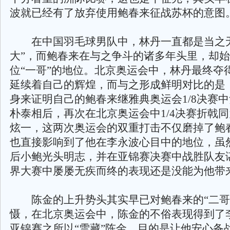
波就已经有了放弃使用鲍春来征战苏杯的意图
在中国羽毛球男队中，林丹一直都是当之无
大”，而鲍春来在与之争斗的诸多年头里，却
位“一哥”的地位。北京奥运会中，林丹最终夺
延续着自己的辉煌，而与之形成鲜明对比的是
身来证明自己的鲍春来继雅典奥运会1/8决赛
朴泰相后，再次在北京奥运会中1/4决赛折戟
炫一，这两次奥运会的双重打击不仅磨掉了鲍
也直接影响到了他在李永波心目中的地位，虽
后小鲍光头明志，并在亚锦赛决赛中战胜队友
界大赛中屡屡无疾而终的表现还是没能为他带
陈金的上升势头其实早已对鲍春来的“二哥
慑，在北京奥运会中，陈金的不俗表现得到了
亚锦赛之所以“雪藏”陈金，目的是让他安心备