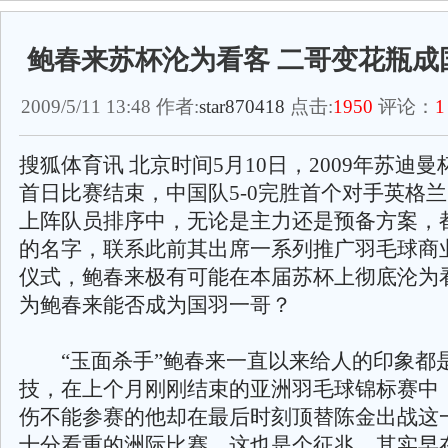
鲍春来苏杯沦为看客 二哥变花瓶成
2009/5/11 13:48 作者:
star870418
点击:
1950
评论：
1
搜狐体育讯 北京时间5月10日，2009年苏迪
首日比赛结束，中国队5-0完胜首个对手英格
上阵队员排序中，无论是主力还是预备方案，
的名字，联系此前其出席一系列推广羽毛球商
仪式，鲍春来极有可能在本届苏杯上彻底沦为看
为鲍春来能否成为国羽一哥？
“玉面杀手”鲍春来一直以来给人的印象都
技，在上个月刚刚结束的亚洲羽毛球锦标赛中
伤不能参赛的他却在最后时刻顶替陈金出战这
十分看重的洲际比赛，这也是个征兆，其实早