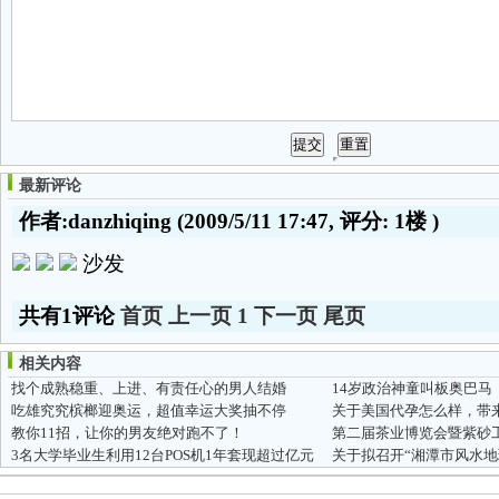
最新评论
作者:danzhiqing
(2009/5/11 17:47, 评分:
1楼
)
沙发
共有1评论
首页
上一页
1
下一页
尾页
相关内容
找个成熟稳重、上进、有责任心的男人结婚
14岁政治神童叫板奥巴马
吃雄究究槟榔迎奥运，超值幸运大奖抽不停
关于美国代孕怎么样，带
教你11招，让你的男友绝对跑不了！
第二届茶业博览会暨紫砂
3名大学毕业生利用12台POS机1年套现超过亿元