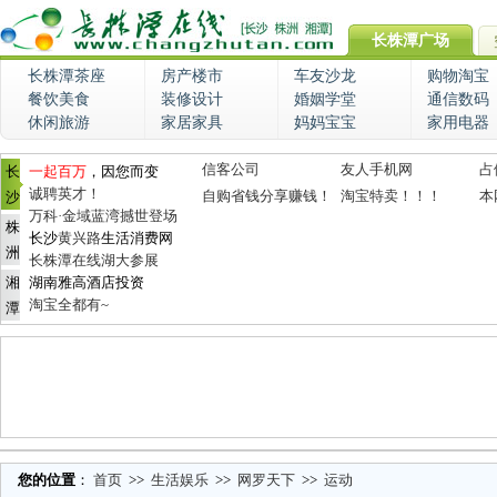
长株潭广场
长株潭茶座
房产楼市
车友沙龙
购物淘宝
餐饮美食
装修设计
婚姻学堂
通信数码
休闲旅游
家居家具
妈妈宝宝
家用电器
信客公司
友人手机网
占
长
一起百万
，因您而变
诚聘英才！
自购省钱分享赚钱！
淘宝特卖！！！
本
沙
万科·金域蓝湾撼世登场
株
长沙
黄兴路
生活消费网
洲
长株潭在线湖大参展
湘
湖南雅高酒店投资
淘宝全都有~
潭
您的位置
：
首页
>>
生活娱乐
>>
网罗天下
>>
运动