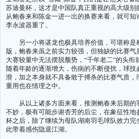
苏迪曼杯，这才是中国队真正重视的高大级别
从鲍春来和陈金一进一出的换赛来看，就可知
李永波器重了。
另一小将谌龙也极具培养价值，可堪称是
版，鲍春来虽之前实力较强，但独缺的比赛气
大赛较量中无法摆脱颓势，“千年老二”的头衔
随着年龄的逐渐增大，伤病的不断侵扰，球技
滑，加之本身就不具备敢于搏杀的比赛气质，
重用也在情理之中。
从以上诸多方面来看，推测鲍春来后期的
不妙，极有可能步谢杏芳的后尘，在象征性地
杯之后，除了继续为母队湖南羽毛球队效力完
此带着感伤隐退江湖。