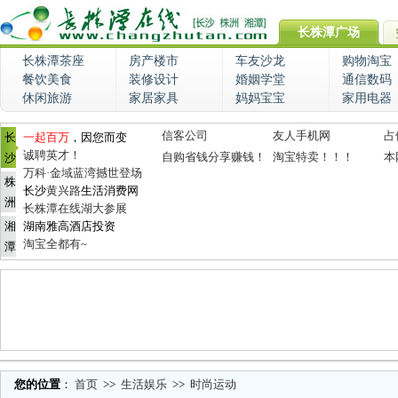
长株潭广场
长株潭茶座
房产楼市
车友沙龙
购物淘宝
餐饮美食
装修设计
婚姻学堂
通信数码
休闲旅游
家居家具
妈妈宝宝
家用电器
信客公司
友人手机网
占
长
一起百万
，因您而变
诚聘英才！
自购省钱分享赚钱！
淘宝特卖！！！
本
沙
万科·金域蓝湾撼世登场
株
长沙
黄兴路
生活消费网
洲
长株潭在线湖大参展
湘
湖南雅高酒店投资
淘宝全都有~
潭
您的位置
：
首页
>>
生活娱乐
>>
时尚运动