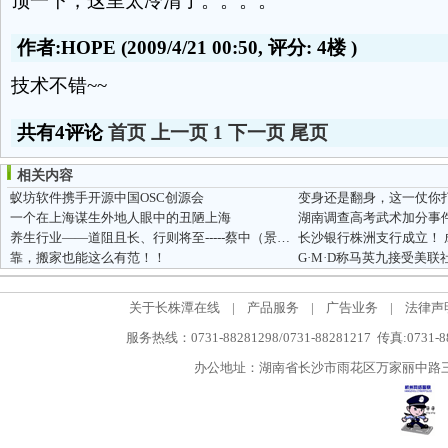
顶一下，这里太冷清了。。。。
作者:HOPE
(2009/4/21 00:50, 评分:
4楼
)
技术不错~~
共有4评论
首页
上一页
1
下一页
尾页
相关内容
蚁坊软件携手开源中国OSC创源会
变身还是翻身，这一仗你
一个在上海谋生外地人眼中的丑陋上海
湖南调查高考武术加分事
养生行业——道阻且长、行则将至-----蔡中（景雄）
靠，搬家也能这么有范！！
G·M·D称马英九接受美联
关于长株潭在线
|
产品服务
|
广告业务
|
法律声
服务热线：0731-88281298/0731-88281217 传真:0731-
办公地址：湖南省长沙市雨花区万家丽中路三段5