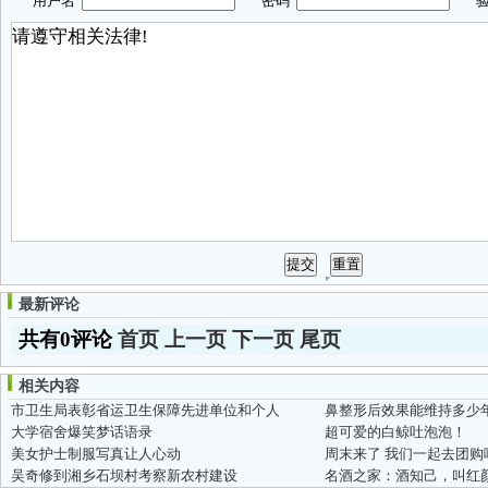
用户名
密码
验
最新评论
共有0评论
首页
上一页
下一页
尾页
相关内容
市卫生局表彰省运卫生保障先进单位和个人
鼻整形后效果能维持多少
大学宿舍爆笑梦话语录
超可爱的白鲸吐泡泡！
美女护士制服写真让人心动
周末来了 我们一起去团购
吴奇修到湘乡石坝村考察新农村建设
名酒之家：酒知己，叫红