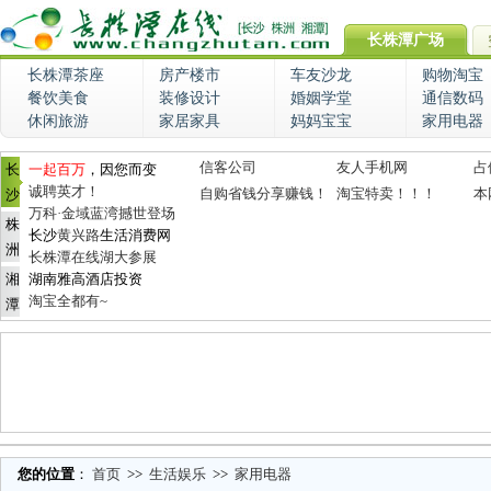
长株潭广场
长株潭茶座
房产楼市
车友沙龙
购物淘宝
餐饮美食
装修设计
婚姻学堂
通信数码
休闲旅游
家居家具
妈妈宝宝
家用电器
信客公司
友人手机网
占
长
一起百万
，因您而变
诚聘英才！
自购省钱分享赚钱！
淘宝特卖！！！
本
沙
万科·金域蓝湾撼世登场
株
长沙
黄兴路
生活消费网
洲
长株潭在线湖大参展
湘
湖南雅高酒店投资
淘宝全都有~
潭
您的位置
：
首页
>>
生活娱乐
>>
家用电器